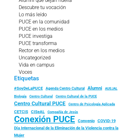
Alumni que dejan huella
Descubre tu vocación
Lo más leído
PUCE en la comunidad
PUCE en los medios
PUCE investiga
PUCE transforma
Rector en los medios
Uncategorized
Vida en campus
Voces
Etiquetas
Alumni
#SoyDeLaPUCE
Agenda Centro Cultural
AUSJAL
Biología
Centro Cultural
Centro Cultural de la PUCE
Centro Cultural PUCE
Centro de Psicología Aplicada
CISeAL
CETCIS
Compañía de Jesús
Conexión PUCE
Convenio
COVID-19
Día Internacional de la Eliminación de la Violencia contra la
Mujer