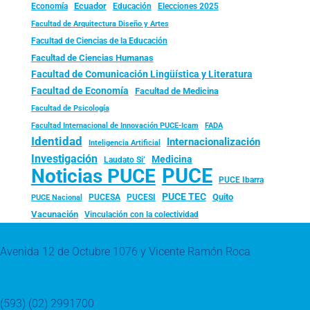
Ecuador
Economía
Educación
Elecciones 2025
Facultad de Arquitectura Diseño y Artes
Facultad de Ciencias de la Educación
Facultad de Ciencias Humanas
Facultad de Comunicación Lingüística y Literatura
Facultad de Economía
Facultad de Medicina
Facultad de Psicología
FADA
Facultad Internacional de Innovación PUCE-Icam
Identidad
Internacionalización
Inteligencia Artificial
Investigación
Medicina
Laudato Si’
PUCE
Noticias PUCE
PUCE Ibarra
PUCE TEC
Quito
PUCESA
PUCESI
PUCE Nacional
Vacunación
Vinculación con la colectividad
Avenida 12 de Octubre 1076 y Vicente Ramón Roca
(593) (02) 2991700