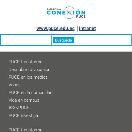
www.puce.edu.ec
│
Intranet
Buscar:
PUCE transforma
Descubre tu vocación
PUCE en los medios
Voces
PUCE en la comunidad
Vida en campus
#SoyPUCE
PUCE investiga
PUCE transforma