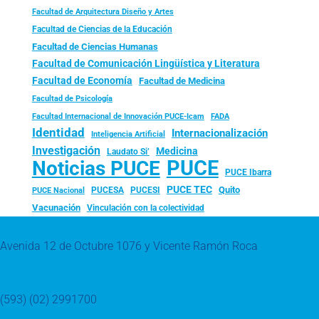
Facultad de Arquitectura Diseño y Artes
Facultad de Ciencias de la Educación
Facultad de Ciencias Humanas
Facultad de Comunicación Lingüística y Literatura
Facultad de Economía
Facultad de Medicina
Facultad de Psicología
FADA
Facultad Internacional de Innovación PUCE-Icam
Identidad
Internacionalización
Inteligencia Artificial
Investigación
Medicina
Laudato Si’
PUCE
Noticias PUCE
PUCE Ibarra
PUCE TEC
Quito
PUCESA
PUCESI
PUCE Nacional
Vacunación
Vinculación con la colectividad
Avenida 12 de Octubre 1076 y Vicente Ramón Roca
(593) (02) 2991700