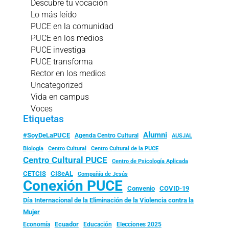
Descubre tu vocación
Lo más leído
PUCE en la comunidad
PUCE en los medios
PUCE investiga
PUCE transforma
Rector en los medios
Uncategorized
Vida en campus
Voces
Etiquetas
Alumni
#SoyDeLaPUCE
Agenda Centro Cultural
AUSJAL
Biología
Centro Cultural
Centro Cultural de la PUCE
Centro Cultural PUCE
Centro de Psicología Aplicada
CISeAL
CETCIS
Compañía de Jesús
Conexión PUCE
Convenio
COVID-19
Día Internacional de la Eliminación de la Violencia contra la
Mujer
Ecuador
Economía
Educación
Elecciones 2025