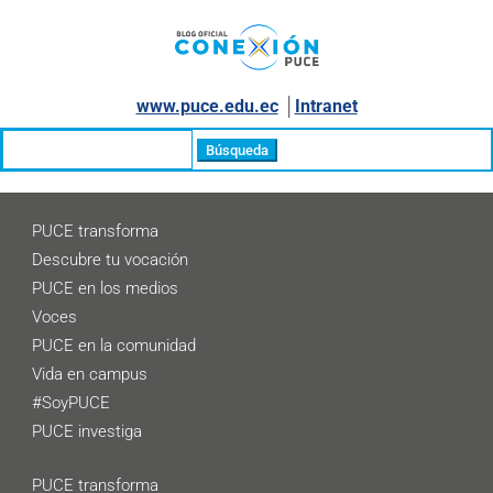
www.puce.edu.ec
│
Intranet
Buscar:
PUCE transforma
Descubre tu vocación
PUCE en los medios
Voces
PUCE en la comunidad
Vida en campus
#SoyPUCE
PUCE investiga
PUCE transforma