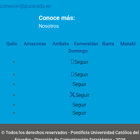
conexion@puce.edu.ec
Conoce más:
Nosotros
Quito
Amazonas
Ambato
Esmeraldas
Ibarra
Manabí
Domingo
Seguir
Seguir
Seguir
Seguir
Seguir
Seguir
© Todos los derechos reservados - Pontificia Universidad Católica del
Ecuador - Dirección de Comunicación Estratégica - 2026