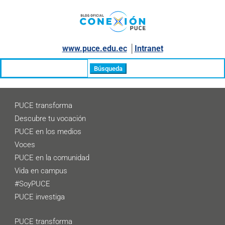
www.puce.edu.ec
│
Intranet
Buscar:
PUCE transforma
Descubre tu vocación
PUCE en los medios
Voces
PUCE en la comunidad
Vida en campus
#SoyPUCE
PUCE investiga
PUCE transforma