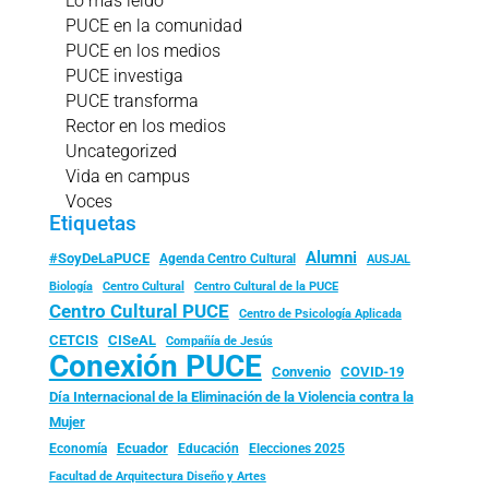
Lo más leído
PUCE en la comunidad
PUCE en los medios
PUCE investiga
PUCE transforma
Rector en los medios
Uncategorized
Vida en campus
Voces
Etiquetas
Alumni
#SoyDeLaPUCE
Agenda Centro Cultural
AUSJAL
Biología
Centro Cultural
Centro Cultural de la PUCE
Centro Cultural PUCE
Centro de Psicología Aplicada
CISeAL
CETCIS
Compañía de Jesús
Conexión PUCE
Convenio
COVID-19
Día Internacional de la Eliminación de la Violencia contra la
Mujer
Ecuador
Economía
Educación
Elecciones 2025
Facultad de Arquitectura Diseño y Artes