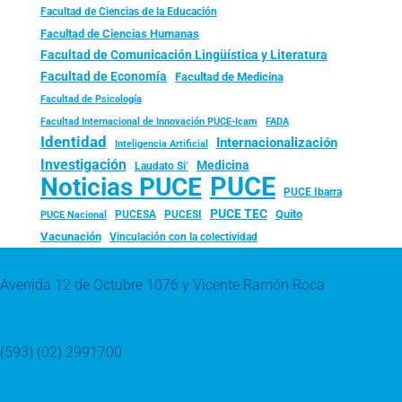
Facultad de Ciencias de la Educación
Facultad de Ciencias Humanas
Facultad de Comunicación Lingüística y Literatura
Facultad de Economía
Facultad de Medicina
Facultad de Psicología
FADA
Facultad Internacional de Innovación PUCE-Icam
Identidad
Internacionalización
Inteligencia Artificial
Investigación
Medicina
Laudato Si’
PUCE
Noticias PUCE
PUCE Ibarra
PUCE TEC
Quito
PUCESA
PUCESI
PUCE Nacional
Vacunación
Vinculación con la colectividad
Avenida 12 de Octubre 1076 y Vicente Ramón Roca
(593) (02) 2991700