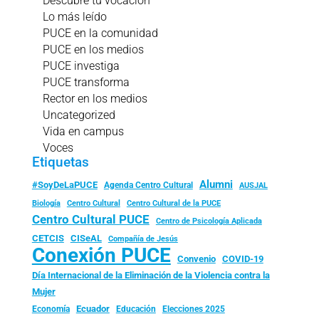
Descubre tu vocación
Lo más leído
PUCE en la comunidad
PUCE en los medios
PUCE investiga
PUCE transforma
Rector en los medios
Uncategorized
Vida en campus
Voces
Etiquetas
Alumni
#SoyDeLaPUCE
Agenda Centro Cultural
AUSJAL
Biología
Centro Cultural
Centro Cultural de la PUCE
Centro Cultural PUCE
Centro de Psicología Aplicada
CISeAL
CETCIS
Compañía de Jesús
Conexión PUCE
Convenio
COVID-19
Día Internacional de la Eliminación de la Violencia contra la
Mujer
Ecuador
Economía
Educación
Elecciones 2025