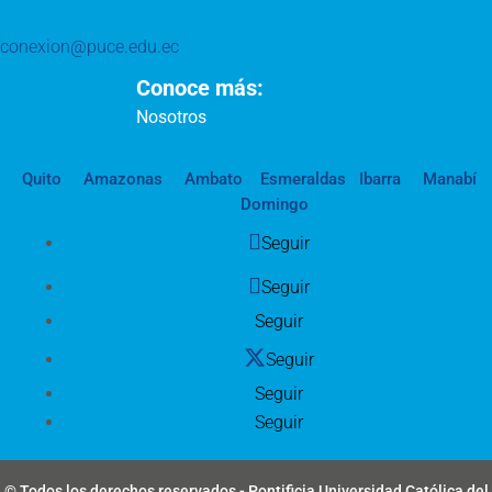
conexion@puce.edu.ec
Conoce más:
Nosotros
Quito
Amazonas
Ambato
Esmeraldas
Ibarra
Manabí
Domingo
Seguir
Seguir
Seguir
Seguir
Seguir
Seguir
© Todos los derechos reservados - Pontificia Universidad Católica del