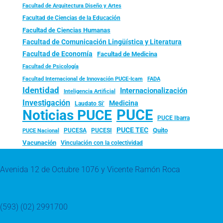
Facultad de Arquitectura Diseño y Artes
Facultad de Ciencias de la Educación
Facultad de Ciencias Humanas
Facultad de Comunicación Lingüística y Literatura
Facultad de Economía
Facultad de Medicina
Facultad de Psicología
FADA
Facultad Internacional de Innovación PUCE-Icam
Identidad
Internacionalización
Inteligencia Artificial
Investigación
Medicina
Laudato Si’
PUCE
Noticias PUCE
PUCE Ibarra
PUCE TEC
Quito
PUCESA
PUCESI
PUCE Nacional
Vacunación
Vinculación con la colectividad
Avenida 12 de Octubre 1076 y Vicente Ramón Roca
(593) (02) 2991700