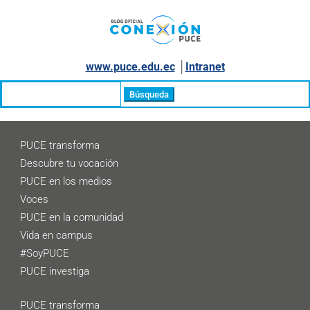
www.puce.edu.ec
│
Intranet
Buscar:
PUCE transforma
Descubre tu vocación
PUCE en los medios
Voces
PUCE en la comunidad
Vida en campus
#SoyPUCE
PUCE investiga
PUCE transforma