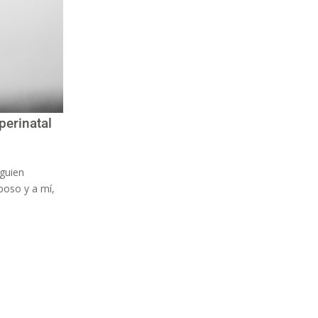
perinatal
lguien
sposo y a mí,