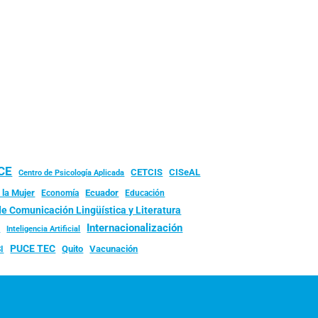
UCE
CISeAL
CETCIS
Centro de Psicología Aplicada
 la Mujer
Ecuador
Economía
Educación
de Comunicación Lingüística y Literatura
d
Internacionalización
Inteligencia Artificial
PUCE TEC
Quito
Vacunación
I