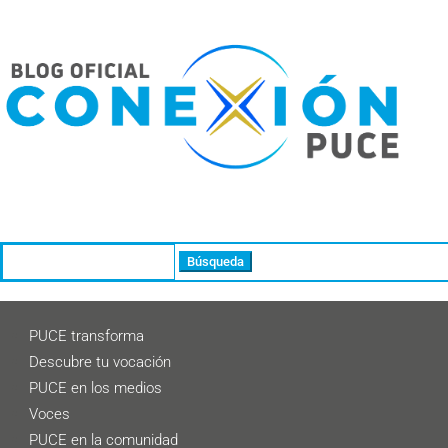
Buscar:
PUCE transforma
Descubre tu vocación
PUCE en los medios
Voces
PUCE en la comunidad