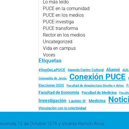
Lo más leído
PUCE en la comunidad
PUCE en los medios
PUCE investiga
PUCE transforma
Rector en los medios
Uncategorized
Vida en campus
Voces
Etiquetas
Alumni
#SoyDeLaPUCE
Agenda Centro Cultural
AUS
Conexión PUCE
Compañía de Jesús
Elecciones 2025
F
Facultad de Arquitectura Diseño y Artes
Facultad de Economía
Facultad de Medicina
Facult
Notic
Investigación
Medicina
Laudato Si’
Vinculación con la colectividad
Avenida 12 de Octubre 1076 y Vicente Ramón Roca