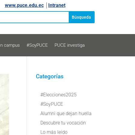
www.puce.edu.ec
│
Intranet
en campus
#SoyPUCE
PUCE investiga
Categorías
#Elecciones2025
#SoyPUCE
Alumni que dejan huella
Descubre tu vocación
Lo más leído