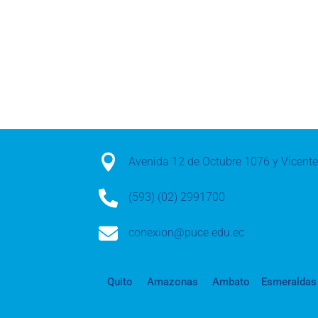

Avenida 12 de Octubre 1076 y Vicen

(593) (02) 2991700

conexion@puce.edu.ec
Quito
Amazonas
Ambato
Esmeraldas