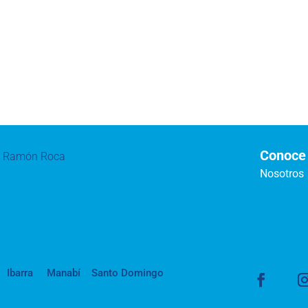
Conoce
te Ramón Roca
Nosotros
Ibarra
Manabí
Santo Domingo