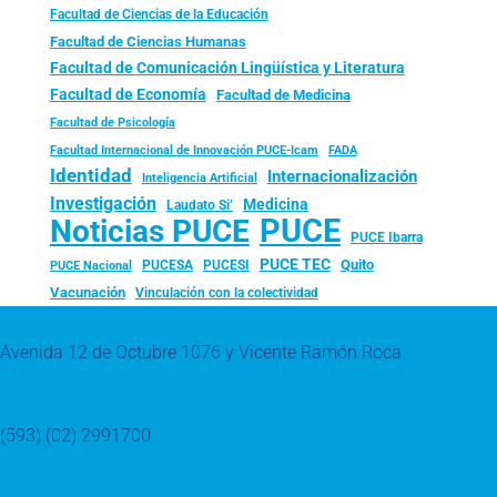
Facultad de Ciencias de la Educación
Facultad de Ciencias Humanas
Facultad de Comunicación Lingüística y Literatura
Facultad de Economía
Facultad de Medicina
Facultad de Psicología
FADA
Facultad Internacional de Innovación PUCE-Icam
Identidad
Internacionalización
Inteligencia Artificial
Investigación
Medicina
Laudato Si’
PUCE
Noticias PUCE
PUCE Ibarra
PUCE TEC
Quito
PUCESA
PUCESI
PUCE Nacional
Vacunación
Vinculación con la colectividad
Avenida 12 de Octubre 1076 y Vicente Ramón Roca
(593) (02) 2991700