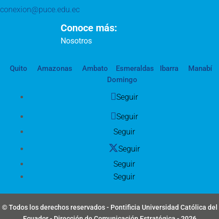
conexion@puce.edu.ec
Conoce más:
Nosotros
Quito
Amazonas
Ambato
Esmeraldas
Ibarra
Manabí
Domingo
Seguir
Seguir
Seguir
Seguir
Seguir
Seguir
© Todos los derechos reservados - Pontificia Universidad Católica del
Ecuador - Dirección de Comunicación Estratégica - 2026