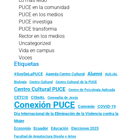
Lo más leído
PUCE en la comunidad
PUCE en los medios
PUCE investiga
PUCE transforma
Rector en los medios
Uncategorized
Vida en campus
Voces
Etiquetas
Alumni
#SoyDeLaPUCE
Agenda Centro Cultural
AUSJAL
Biología
Centro Cultural
Centro Cultural de la PUCE
Centro Cultural PUCE
Centro de Psicología Aplicada
CISeAL
CETCIS
Compañía de Jesús
Conexión PUCE
Convenio
COVID-19
Día Internacional de la Eliminación de la Violencia contra la
Mujer
Ecuador
Economía
Educación
Elecciones 2025
Facultad de Arquitectura Diseño y Artes