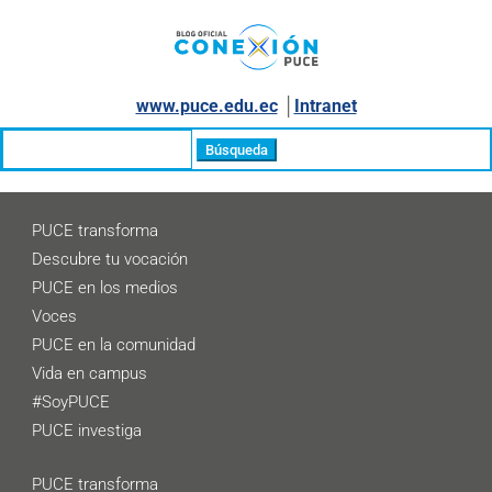
www.puce.edu.ec
│
Intranet
Buscar:
PUCE transforma
Descubre tu vocación
PUCE en los medios
Voces
PUCE en la comunidad
Vida en campus
#SoyPUCE
PUCE investiga
PUCE transforma