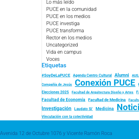
Lo más leído
PUCE en la comunidad
PUCE en los medios
PUCE investiga
PUCE transforma
Rector en los medios
Uncategorized
Vida en campus
Voces
Etiquetas
Alumni
#SoyDeLaPUCE
Agenda Centro Cultural
AUS
Conexión PUCE
Compañía de Jesús
Elecciones 2025
F
Facultad de Arquitectura Diseño y Artes
Facultad de Economía
Facultad de Medicina
Facult
Notic
Investigación
Medicina
Laudato Si’
Vinculación con la colectividad
Avenida 12 de Octubre 1076 y Vicente Ramón Roca