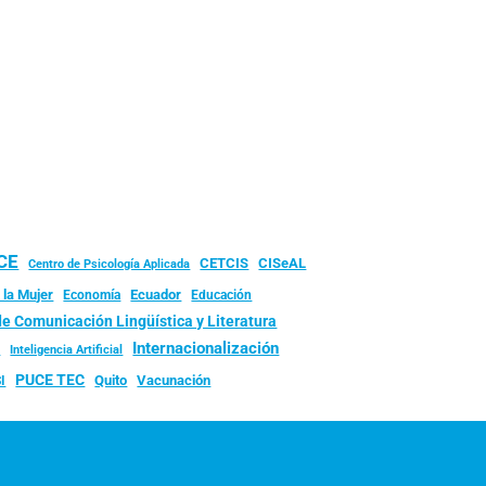
UCE
CISeAL
CETCIS
Centro de Psicología Aplicada
 la Mujer
Ecuador
Economía
Educación
de Comunicación Lingüística y Literatura
d
Internacionalización
Inteligencia Artificial
PUCE TEC
Quito
Vacunación
I