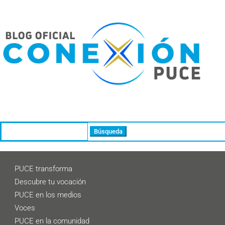
Buscar:
PUCE transforma
Descubre tu vocación
PUCE en los medios
Voces
PUCE en la comunidad