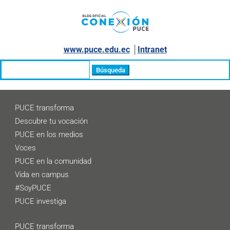
www.puce.edu.ec
│
Intranet
Buscar:
PUCE transforma
Descubre tu vocación
PUCE en los medios
Voces
PUCE en la comunidad
Vida en campus
#SoyPUCE
PUCE investiga
PUCE transforma