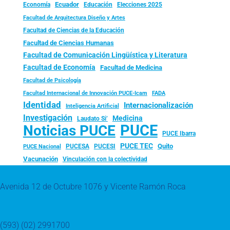
Ecuador
Economía
Educación
Elecciones 2025
Facultad de Arquitectura Diseño y Artes
Facultad de Ciencias de la Educación
Facultad de Ciencias Humanas
Facultad de Comunicación Lingüística y Literatura
Facultad de Economía
Facultad de Medicina
Facultad de Psicología
FADA
Facultad Internacional de Innovación PUCE-Icam
Identidad
Internacionalización
Inteligencia Artificial
Investigación
Medicina
Laudato Si’
PUCE
Noticias PUCE
PUCE Ibarra
PUCE TEC
Quito
PUCESA
PUCESI
PUCE Nacional
Vacunación
Vinculación con la colectividad
Avenida 12 de Octubre 1076 y Vicente Ramón Roca
(593) (02) 2991700