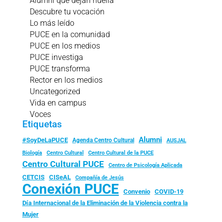
Alumni que dejan huella
Descubre tu vocación
Lo más leído
PUCE en la comunidad
PUCE en los medios
PUCE investiga
PUCE transforma
Rector en los medios
Uncategorized
Vida en campus
Voces
Etiquetas
Alumni
#SoyDeLaPUCE
Agenda Centro Cultural
AUSJAL
Biología
Centro Cultural
Centro Cultural de la PUCE
Centro Cultural PUCE
Centro de Psicología Aplicada
CISeAL
CETCIS
Compañía de Jesús
Conexión PUCE
Convenio
COVID-19
Día Internacional de la Eliminación de la Violencia contra la
Mujer