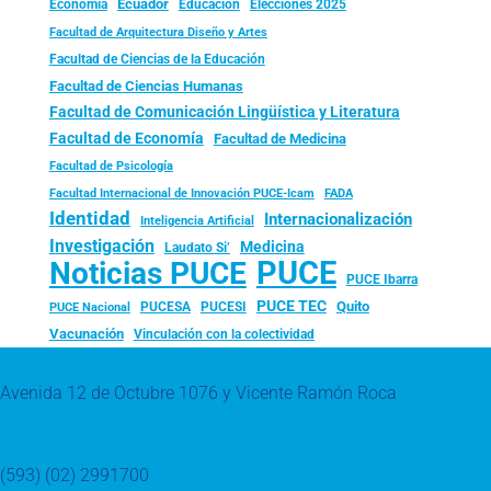
Ecuador
Economía
Educación
Elecciones 2025
Facultad de Arquitectura Diseño y Artes
Facultad de Ciencias de la Educación
Facultad de Ciencias Humanas
Facultad de Comunicación Lingüística y Literatura
Facultad de Economía
Facultad de Medicina
Facultad de Psicología
FADA
Facultad Internacional de Innovación PUCE-Icam
Identidad
Internacionalización
Inteligencia Artificial
Investigación
Medicina
Laudato Si’
PUCE
Noticias PUCE
PUCE Ibarra
PUCE TEC
Quito
PUCESA
PUCESI
PUCE Nacional
Vacunación
Vinculación con la colectividad
Avenida 12 de Octubre 1076 y Vicente Ramón Roca
(593) (02) 2991700