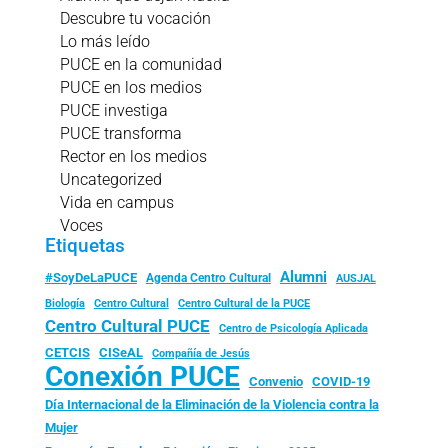
Descubre tu vocación
Lo más leído
PUCE en la comunidad
PUCE en los medios
PUCE investiga
PUCE transforma
Rector en los medios
Uncategorized
Vida en campus
Voces
Etiquetas
Alumni
#SoyDeLaPUCE
Agenda Centro Cultural
AUSJAL
Biología
Centro Cultural
Centro Cultural de la PUCE
Centro Cultural PUCE
Centro de Psicología Aplicada
CISeAL
CETCIS
Compañía de Jesús
Conexión PUCE
Convenio
COVID-19
Día Internacional de la Eliminación de la Violencia contra la
Mujer