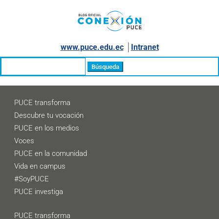
www.puce.edu.ec
│
Intranet
Buscar:
PUCE transforma
Descubre tu vocación
PUCE en los medios
Voces
PUCE en la comunidad
Vida en campus
#SoyPUCE
PUCE investiga
PUCE transforma