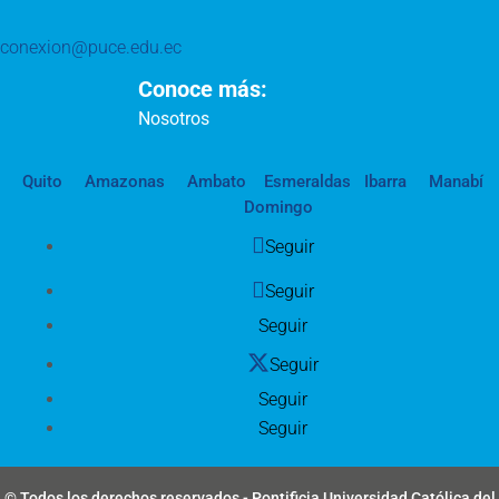
conexion@puce.edu.ec
Conoce más:
Nosotros
Quito
Amazonas
Ambato
Esmeraldas
Ibarra
Manabí
Domingo
Seguir
Seguir
Seguir
Seguir
Seguir
Seguir
© Todos los derechos reservados - Pontificia Universidad Católica del