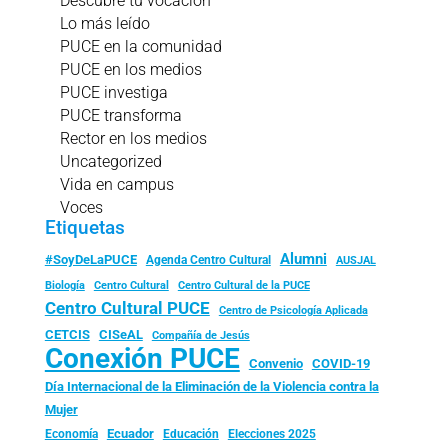
Descubre tu vocación
Lo más leído
PUCE en la comunidad
PUCE en los medios
PUCE investiga
PUCE transforma
Rector en los medios
Uncategorized
Vida en campus
Voces
Etiquetas
Alumni
#SoyDeLaPUCE
Agenda Centro Cultural
AUSJAL
Biología
Centro Cultural
Centro Cultural de la PUCE
Centro Cultural PUCE
Centro de Psicología Aplicada
CISeAL
CETCIS
Compañía de Jesús
Conexión PUCE
Convenio
COVID-19
Día Internacional de la Eliminación de la Violencia contra la
Mujer
Ecuador
Economía
Educación
Elecciones 2025