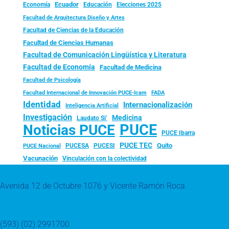
Ecuador
Economía
Educación
Elecciones 2025
Facultad de Arquitectura Diseño y Artes
Facultad de Ciencias de la Educación
Facultad de Ciencias Humanas
Facultad de Comunicación Lingüística y Literatura
Facultad de Economía
Facultad de Medicina
Facultad de Psicología
FADA
Facultad Internacional de Innovación PUCE-Icam
Identidad
Internacionalización
Inteligencia Artificial
Investigación
Medicina
Laudato Si’
PUCE
Noticias PUCE
PUCE Ibarra
PUCE TEC
Quito
PUCESA
PUCESI
PUCE Nacional
Vacunación
Vinculación con la colectividad
Avenida 12 de Octubre 1076 y Vicente Ramón Roca
(593) (02) 2991700