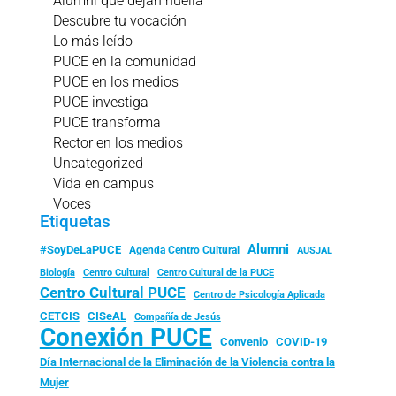
Alumni que dejan huella
Descubre tu vocación
Lo más leído
PUCE en la comunidad
PUCE en los medios
PUCE investiga
PUCE transforma
Rector en los medios
Uncategorized
Vida en campus
Voces
Etiquetas
Alumni
#SoyDeLaPUCE
Agenda Centro Cultural
AUSJAL
Biología
Centro Cultural
Centro Cultural de la PUCE
Centro Cultural PUCE
Centro de Psicología Aplicada
CISeAL
CETCIS
Compañía de Jesús
Conexión PUCE
Convenio
COVID-19
Día Internacional de la Eliminación de la Violencia contra la
Mujer