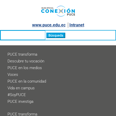
www.puce.edu.ec
│
Intranet
Buscar:
PUCE transforma
Descubre tu vocación
PUCE en los medios
Voces
PUCE en la comunidad
Vida en campus
#SoyPUCE
PUCE investiga
PUCE transforma