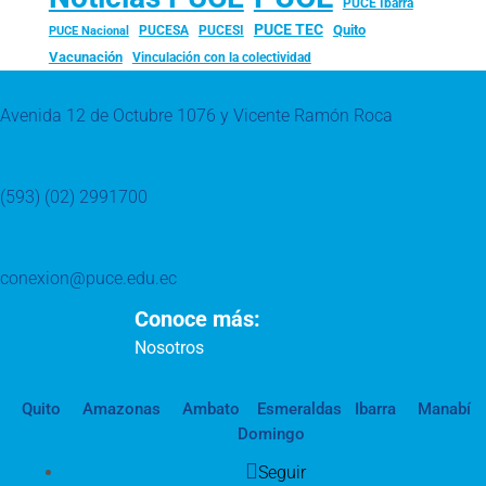
PUCE Ibarra
PUCE TEC
Quito
PUCESA
PUCESI
PUCE Nacional
Vacunación
Vinculación con la colectividad
Avenida 12 de Octubre 1076 y Vicente Ramón Roca
(593) (02) 2991700
conexion@puce.edu.ec
Conoce más:
Nosotros
Quito
Amazonas
Ambato
Esmeraldas
Ibarra
Manabí
Domingo
Seguir