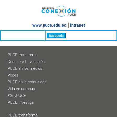
www.puce.edu.ec
│
Intranet
Buscar:
PUCE transforma
Descubre tu vocación
PUCE en los medios
Voces
PUCE en la comunidad
Vida en campus
#SoyPUCE
PUCE investiga
PUCE transforma