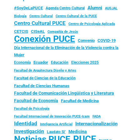
Alumni
#SoyDeLaPUCE
Agenda Centro Cultural
AUSJAL
Biología
Centro Cultural
Centro Cultural de la PUCE
Centro Cultural PUCE
Centro de Psicología Aplicada
CISeAL
CETCIS
Compañía de Jesús
Conexión PUCE
Convenio
COVID-19
Día Internacional de la Eliminación de la Violencia contra la
Mujer
Ecuador
Economía
Educación
Elecciones 2025
Facultad de Arquitectura Diseño y Artes
Facultad de Ciencias de la Educación
Facultad de Ciencias Humanas
Facultad de Comunicación Lingüística y Literatura
Facultad de Economía
Facultad de Medicina
Facultad de Psicología
FADA
Facultad Internacional de Innovación PUCE-Icam
Identidad
Internacionalización
Inteligencia Artificial
Investigación
Medicina
Laudato Si’
PUCE
Noticias PUCE