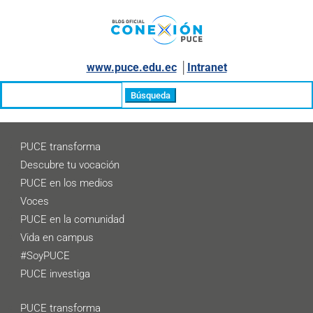
www.puce.edu.ec
│
Intranet
Buscar:
PUCE transforma
Descubre tu vocación
PUCE en los medios
Voces
PUCE en la comunidad
Vida en campus
#SoyPUCE
PUCE investiga
PUCE transforma