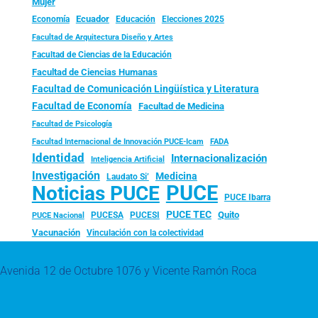
Mujer
Ecuador
Economía
Educación
Elecciones 2025
Facultad de Arquitectura Diseño y Artes
Facultad de Ciencias de la Educación
Facultad de Ciencias Humanas
Facultad de Comunicación Lingüística y Literatura
Facultad de Economía
Facultad de Medicina
Facultad de Psicología
FADA
Facultad Internacional de Innovación PUCE-Icam
Identidad
Internacionalización
Inteligencia Artificial
Investigación
Medicina
Laudato Si’
PUCE
Noticias PUCE
PUCE Ibarra
PUCE TEC
Quito
PUCESA
PUCESI
PUCE Nacional
Vacunación
Vinculación con la colectividad
Avenida 12 de Octubre 1076 y Vicente Ramón Roca