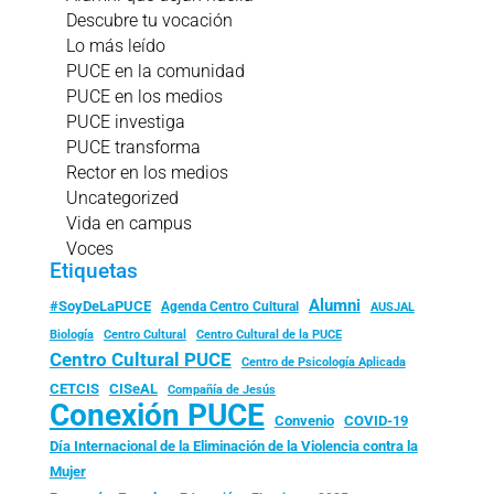
Descubre tu vocación
Lo más leído
PUCE en la comunidad
PUCE en los medios
PUCE investiga
PUCE transforma
Rector en los medios
Uncategorized
Vida en campus
Voces
Etiquetas
Alumni
#SoyDeLaPUCE
Agenda Centro Cultural
AUSJAL
Biología
Centro Cultural
Centro Cultural de la PUCE
Centro Cultural PUCE
Centro de Psicología Aplicada
CISeAL
CETCIS
Compañía de Jesús
Conexión PUCE
Convenio
COVID-19
Día Internacional de la Eliminación de la Violencia contra la
Mujer