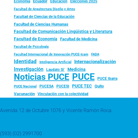
Ecuador
Economía
Educación
Elecciones 2025
Facultad de Arquitectura Diseño y Artes
Facultad de Ciencias de la Educación
Facultad de Ciencias Humanas
Facultad de Comunicación Lingüística y Literatura
Facultad de Economía
Facultad de Medicina
Facultad de Psicología
FADA
Facultad Internacional de Innovación PUCE-Icam
Identidad
Internacionalización
Inteligencia Artificial
Investigación
Medicina
Laudato Si’
PUCE
Noticias PUCE
PUCE Ibarra
PUCE TEC
Quito
PUCESA
PUCESI
PUCE Nacional
Vacunación
Vinculación con la colectividad
Avenida 12 de Octubre 1076 y Vicente Ramón Roca
(593) (02) 2991700