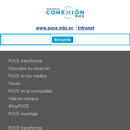
www.puce.edu.ec
│
Intranet
Buscar:
PUCE transforma
Descubre tu vocación
PUCE en los medios
Voces
PUCE en la comunidad
Vida en campus
#SoyPUCE
PUCE investiga
PUCE transforma