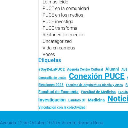
Lo más leído
PUCE en la comunidad
PUCE en los medios
PUCE investiga
PUCE transforma
Rector en los medios
Uncategorized
Vida en campus
Voces
Etiquetas
Alumni
#SoyDeLaPUCE
Agenda Centro Cultural
AUS
Conexión PUCE
Compañía de Jesús
Elecciones 2025
F
Facultad de Arquitectura Diseño y Artes
Facultad de Economía
Facultad de Medicina
Facult
Notic
Investigación
Medicina
Laudato Si’
Vinculación con la colectividad
Avenida 12 de Octubre 1076 y Vicente Ramón Roca