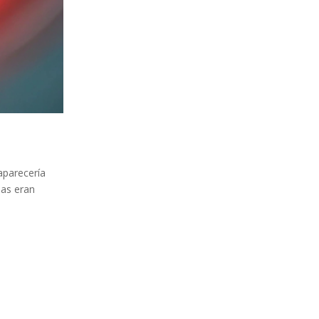
aparecería
mas eran