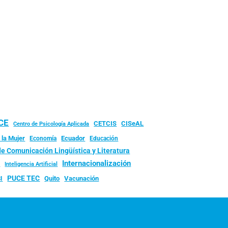
UCE
CISeAL
CETCIS
Centro de Psicología Aplicada
 la Mujer
Ecuador
Economía
Educación
de Comunicación Lingüística y Literatura
d
Internacionalización
Inteligencia Artificial
PUCE TEC
Quito
Vacunación
I