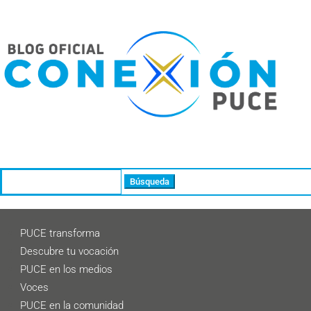
Buscar:
PUCE transforma
Descubre tu vocación
PUCE en los medios
Voces
PUCE en la comunidad