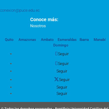
conexion@puce.edu.ec
Conoce más:
Nosotros
Quito
Amazonas
Ambato
Esmeraldas
Ibarra
Manabí
Domingo
Seguir
Seguir
Seguir
Seguir
Seguir
Seguir
© Todos los derechos reservados - Pontificia Universidad Católica del