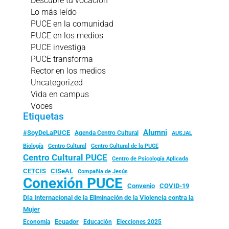
Descubre tu vocación
Lo más leído
PUCE en la comunidad
PUCE en los medios
PUCE investiga
PUCE transforma
Rector en los medios
Uncategorized
Vida en campus
Voces
Etiquetas
Alumni
#SoyDeLaPUCE
Agenda Centro Cultural
AUSJAL
Biología
Centro Cultural
Centro Cultural de la PUCE
Centro Cultural PUCE
Centro de Psicología Aplicada
CISeAL
CETCIS
Compañía de Jesús
Conexión PUCE
Convenio
COVID-19
Día Internacional de la Eliminación de la Violencia contra la
Mujer
Ecuador
Economía
Educación
Elecciones 2025