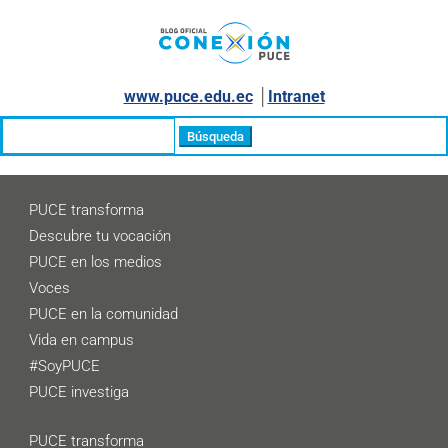
www.puce.edu.ec
│
Intranet
Buscar:
PUCE transforma
Descubre tu vocación
PUCE en los medios
Voces
PUCE en la comunidad
Vida en campus
#SoyPUCE
PUCE investiga
PUCE transforma