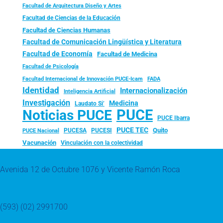
Facultad de Arquitectura Diseño y Artes
Facultad de Ciencias de la Educación
Facultad de Ciencias Humanas
Facultad de Comunicación Lingüística y Literatura
Facultad de Economía
Facultad de Medicina
Facultad de Psicología
FADA
Facultad Internacional de Innovación PUCE-Icam
Identidad
Internacionalización
Inteligencia Artificial
Investigación
Medicina
Laudato Si’
PUCE
Noticias PUCE
PUCE Ibarra
PUCE TEC
Quito
PUCESA
PUCESI
PUCE Nacional
Vacunación
Vinculación con la colectividad
Avenida 12 de Octubre 1076 y Vicente Ramón Roca
(593) (02) 2991700