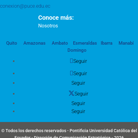
conexion@puce.edu.ec
Conoce más:
Nosotros
Quito
Amazonas
Ambato
Esmeraldas
Ibarra
Manabí
Domingo
Seguir
Seguir
Seguir
Seguir
Seguir
Seguir
© Todos los derechos reservados - Pontificia Universidad Católica del
Ecuador - Dirección de Comunicación Estratégica - 2026