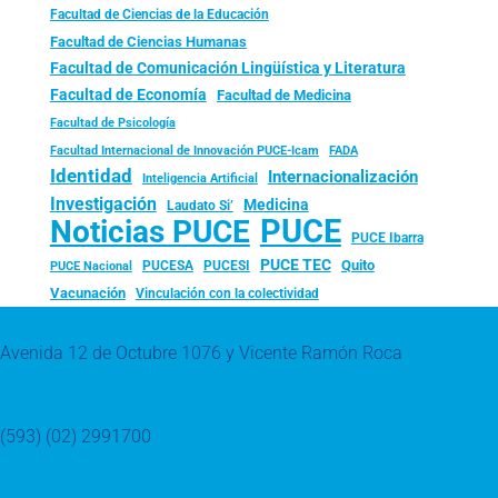
Facultad de Ciencias de la Educación
Facultad de Ciencias Humanas
Facultad de Comunicación Lingüística y Literatura
Facultad de Economía
Facultad de Medicina
Facultad de Psicología
FADA
Facultad Internacional de Innovación PUCE-Icam
Identidad
Internacionalización
Inteligencia Artificial
Investigación
Medicina
Laudato Si’
PUCE
Noticias PUCE
PUCE Ibarra
PUCE TEC
Quito
PUCESA
PUCESI
PUCE Nacional
Vacunación
Vinculación con la colectividad
Avenida 12 de Octubre 1076 y Vicente Ramón Roca
(593) (02) 2991700