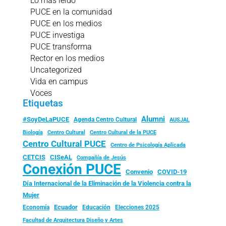
Lo más leído
PUCE en la comunidad
PUCE en los medios
PUCE investiga
PUCE transforma
Rector en los medios
Uncategorized
Vida en campus
Voces
Etiquetas
Alumni
#SoyDeLaPUCE
Agenda Centro Cultural
AUSJAL
Biología
Centro Cultural
Centro Cultural de la PUCE
Centro Cultural PUCE
Centro de Psicología Aplicada
CISeAL
CETCIS
Compañía de Jesús
Conexión PUCE
Convenio
COVID-19
Día Internacional de la Eliminación de la Violencia contra la
Mujer
Ecuador
Economía
Educación
Elecciones 2025
Facultad de Arquitectura Diseño y Artes