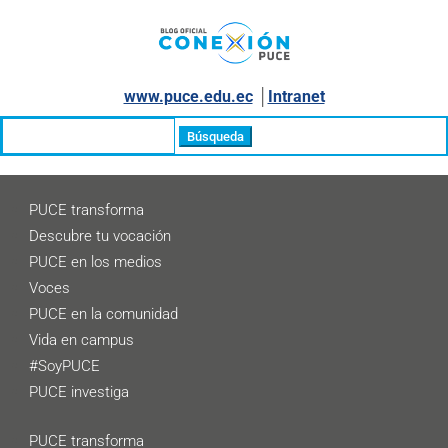
www.puce.edu.ec
│
Intranet
Buscar:
PUCE transforma
Descubre tu vocación
PUCE en los medios
Voces
PUCE en la comunidad
Vida en campus
#SoyPUCE
PUCE investiga
PUCE transforma