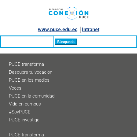
www.puce.edu.ec
│
Intranet
Buscar:
PUCE transforma
Descubre tu vocación
PUCE en los medios
Voces
PUCE en la comunidad
Vida en campus
#SoyPUCE
PUCE investiga
PUCE transforma