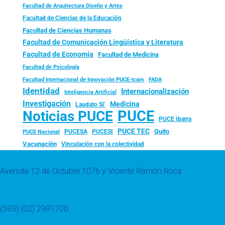
Facultad de Arquitectura Diseño y Artes
Facultad de Ciencias de la Educación
Facultad de Ciencias Humanas
Facultad de Comunicación Lingüística y Literatura
Facultad de Economía
Facultad de Medicina
Facultad de Psicología
FADA
Facultad Internacional de Innovación PUCE-Icam
Identidad
Internacionalización
Inteligencia Artificial
Investigación
Medicina
Laudato Si’
PUCE
Noticias PUCE
PUCE Ibarra
PUCE TEC
Quito
PUCESA
PUCESI
PUCE Nacional
Vacunación
Vinculación con la colectividad
Avenida 12 de Octubre 1076 y Vicente Ramón Roca
(593) (02) 2991700