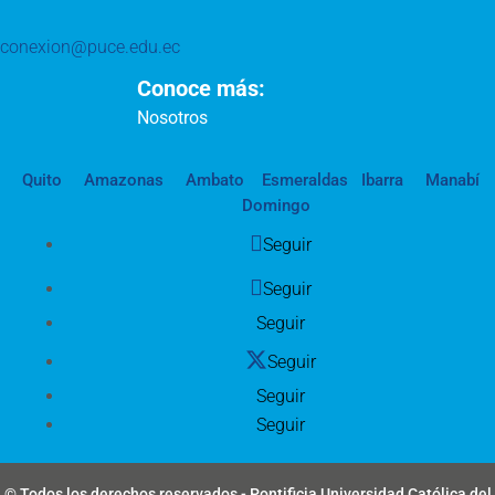
conexion@puce.edu.ec
Conoce más:
Nosotros
Quito
Amazonas
Ambato
Esmeraldas
Ibarra
Manabí
Domingo
Seguir
Seguir
Seguir
Seguir
Seguir
Seguir
© Todos los derechos reservados - Pontificia Universidad Católica del