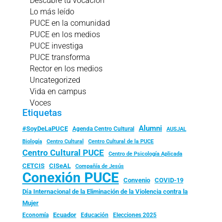
Descubre tu vocación
Lo más leído
PUCE en la comunidad
PUCE en los medios
PUCE investiga
PUCE transforma
Rector en los medios
Uncategorized
Vida en campus
Voces
Etiquetas
Alumni
#SoyDeLaPUCE
Agenda Centro Cultural
AUSJAL
Biología
Centro Cultural
Centro Cultural de la PUCE
Centro Cultural PUCE
Centro de Psicología Aplicada
CISeAL
CETCIS
Compañía de Jesús
Conexión PUCE
Convenio
COVID-19
Día Internacional de la Eliminación de la Violencia contra la
Mujer
Ecuador
Economía
Educación
Elecciones 2025