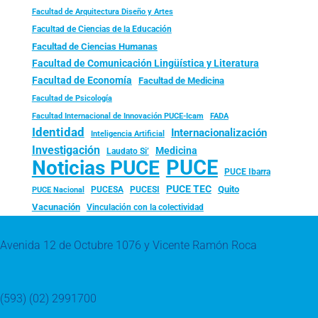
Facultad de Arquitectura Diseño y Artes
Facultad de Ciencias de la Educación
Facultad de Ciencias Humanas
Facultad de Comunicación Lingüística y Literatura
Facultad de Economía
Facultad de Medicina
Facultad de Psicología
FADA
Facultad Internacional de Innovación PUCE-Icam
Identidad
Internacionalización
Inteligencia Artificial
Investigación
Medicina
Laudato Si’
PUCE
Noticias PUCE
PUCE Ibarra
PUCE TEC
Quito
PUCESA
PUCESI
PUCE Nacional
Vacunación
Vinculación con la colectividad
Avenida 12 de Octubre 1076 y Vicente Ramón Roca
(593) (02) 2991700