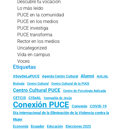
Descubre tu vocación
Lo más leído
PUCE en la comunidad
PUCE en los medios
PUCE investiga
PUCE transforma
Rector en los medios
Uncategorized
Vida en campus
Voces
Etiquetas
Alumni
#SoyDeLaPUCE
Agenda Centro Cultural
AUSJAL
Biología
Centro Cultural
Centro Cultural de la PUCE
Centro Cultural PUCE
Centro de Psicología Aplicada
CISeAL
CETCIS
Compañía de Jesús
Conexión PUCE
Convenio
COVID-19
Día Internacional de la Eliminación de la Violencia contra la
Mujer
Ecuador
Economía
Educación
Elecciones 2025