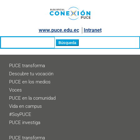
www.puce.edu.ec
│
Intranet
Buscar:
PUCE transforma
Descubre tu vocación
PUCE en los medios
Voces
PUCE en la comunidad
Vida en campus
#SoyPUCE
PUCE investiga
PUCE transforma