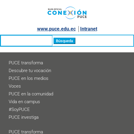
www.puce.edu.ec
│
Intranet
Buscar:
PUCE transforma
Descubre tu vocación
PUCE en los medios
Voces
PUCE en la comunidad
Vida en campus
#SoyPUCE
PUCE investiga
PUCE transforma