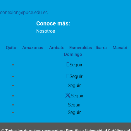
conexion@puce.edu.ec
Conoce más:
Nosotros
Quito
Amazonas
Ambato
Esmeraldas
Ibarra
Manabí
Domingo
Seguir
Seguir
Seguir
Seguir
Seguir
Seguir
© Todos los derechos reservados - Pontificia Universidad Católica del