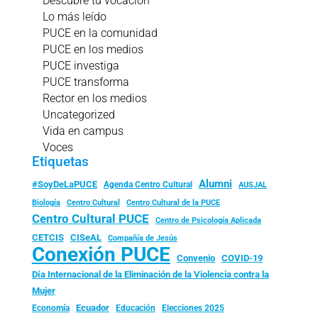
Descubre tu vocación
Lo más leído
PUCE en la comunidad
PUCE en los medios
PUCE investiga
PUCE transforma
Rector en los medios
Uncategorized
Vida en campus
Voces
Etiquetas
Alumni
#SoyDeLaPUCE
Agenda Centro Cultural
AUSJAL
Biología
Centro Cultural
Centro Cultural de la PUCE
Centro Cultural PUCE
Centro de Psicología Aplicada
CISeAL
CETCIS
Compañía de Jesús
Conexión PUCE
Convenio
COVID-19
Día Internacional de la Eliminación de la Violencia contra la
Mujer
Ecuador
Economía
Educación
Elecciones 2025