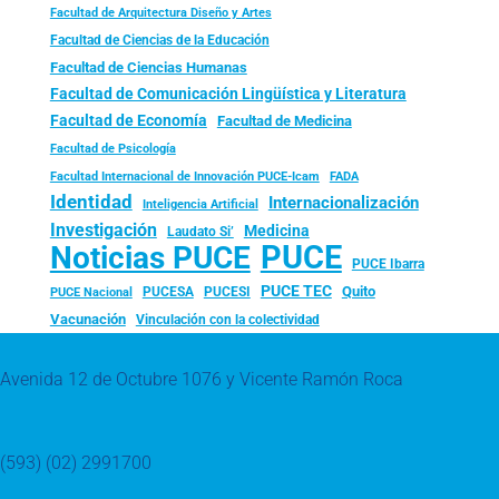
Facultad de Arquitectura Diseño y Artes
Facultad de Ciencias de la Educación
Facultad de Ciencias Humanas
Facultad de Comunicación Lingüística y Literatura
Facultad de Economía
Facultad de Medicina
Facultad de Psicología
FADA
Facultad Internacional de Innovación PUCE-Icam
Identidad
Internacionalización
Inteligencia Artificial
Investigación
Medicina
Laudato Si’
PUCE
Noticias PUCE
PUCE Ibarra
PUCE TEC
Quito
PUCESA
PUCESI
PUCE Nacional
Vacunación
Vinculación con la colectividad
Avenida 12 de Octubre 1076 y Vicente Ramón Roca
(593) (02) 2991700