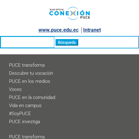
www.puce.edu.ec
│
Intranet
Buscar:
PUCE transforma
Descubre tu vocación
PUCE en los medios
Voces
PUCE en la comunidad
Vida en campus
#SoyPUCE
PUCE investiga
PUCE transforma