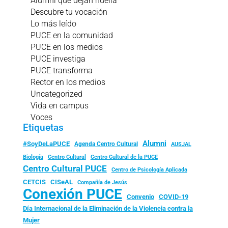
Alumni que dejan huella
Descubre tu vocación
Lo más leído
PUCE en la comunidad
PUCE en los medios
PUCE investiga
PUCE transforma
Rector en los medios
Uncategorized
Vida en campus
Voces
Etiquetas
Alumni
#SoyDeLaPUCE
Agenda Centro Cultural
AUSJAL
Biología
Centro Cultural
Centro Cultural de la PUCE
Centro Cultural PUCE
Centro de Psicología Aplicada
CISeAL
CETCIS
Compañía de Jesús
Conexión PUCE
Convenio
COVID-19
Día Internacional de la Eliminación de la Violencia contra la
Mujer