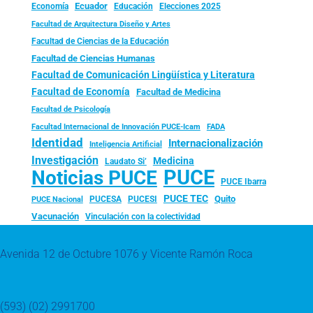
Ecuador
Economía
Educación
Elecciones 2025
Facultad de Arquitectura Diseño y Artes
Facultad de Ciencias de la Educación
Facultad de Ciencias Humanas
Facultad de Comunicación Lingüística y Literatura
Facultad de Economía
Facultad de Medicina
Facultad de Psicología
FADA
Facultad Internacional de Innovación PUCE-Icam
Identidad
Internacionalización
Inteligencia Artificial
Investigación
Medicina
Laudato Si’
PUCE
Noticias PUCE
PUCE Ibarra
PUCE TEC
Quito
PUCESA
PUCESI
PUCE Nacional
Vacunación
Vinculación con la colectividad
Avenida 12 de Octubre 1076 y Vicente Ramón Roca
(593) (02) 2991700