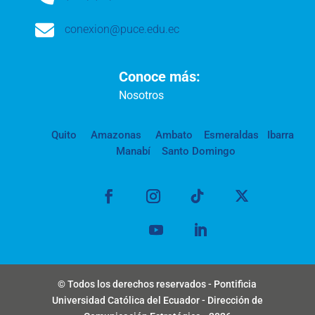

conexion@puce.edu.ec
Conoce más:
Nosotros
Quito
Amazonas
Ambato
Esmeraldas
Ibarra
Manabí
Santo Domingo
© Todos los derechos reservados - Pontificia
Universidad Católica del Ecuador - Dirección de