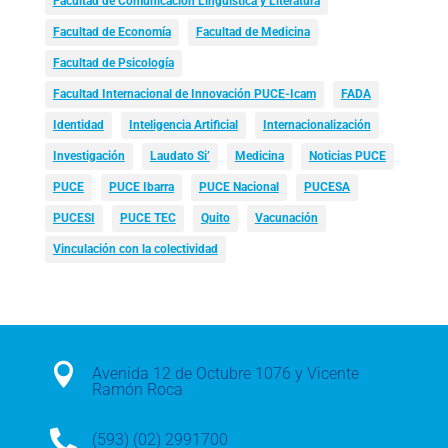
Facultad de Comunicación Lingüística y Literatura
Facultad de Economía
Facultad de Medicina
Facultad de Psicología
Facultad Internacional de Innovación PUCE-Icam
FADA
Identidad
Inteligencia Artificial
Internacionalización
Investigación
Laudato Si’
Medicina
Noticias PUCE
PUCE
PUCE Ibarra
PUCE Nacional
PUCESA
PUCESI
PUCE TEC
Quito
Vacunación
Vinculación con la colectividad

Avenida 12 de Octubre 1076 y Vicente
Ramón Roca

(593) (02) 2991700