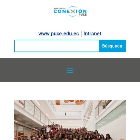
www.puce.edu.ec
│
Intranet