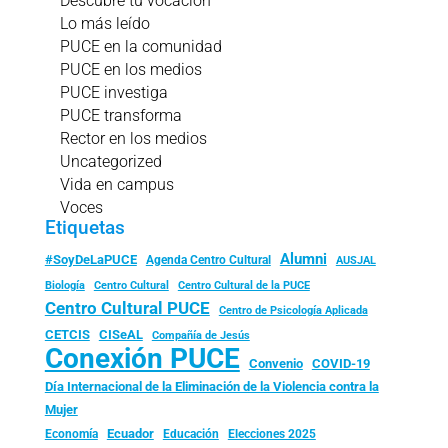
Descubre tu vocación
Lo más leído
PUCE en la comunidad
PUCE en los medios
PUCE investiga
PUCE transforma
Rector en los medios
Uncategorized
Vida en campus
Voces
Etiquetas
Alumni
#SoyDeLaPUCE
Agenda Centro Cultural
AUSJAL
Biología
Centro Cultural
Centro Cultural de la PUCE
Centro Cultural PUCE
Centro de Psicología Aplicada
CISeAL
CETCIS
Compañía de Jesús
Conexión PUCE
Convenio
COVID-19
Día Internacional de la Eliminación de la Violencia contra la
Mujer
Ecuador
Economía
Educación
Elecciones 2025