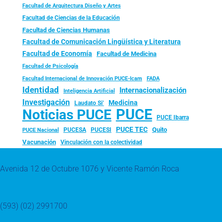
Facultad de Arquitectura Diseño y Artes
Facultad de Ciencias de la Educación
Facultad de Ciencias Humanas
Facultad de Comunicación Lingüística y Literatura
Facultad de Economía
Facultad de Medicina
Facultad de Psicología
FADA
Facultad Internacional de Innovación PUCE-Icam
Identidad
Internacionalización
Inteligencia Artificial
Investigación
Medicina
Laudato Si’
PUCE
Noticias PUCE
PUCE Ibarra
PUCE TEC
Quito
PUCESA
PUCESI
PUCE Nacional
Vacunación
Vinculación con la colectividad
Avenida 12 de Octubre 1076 y Vicente Ramón Roca
(593) (02) 2991700