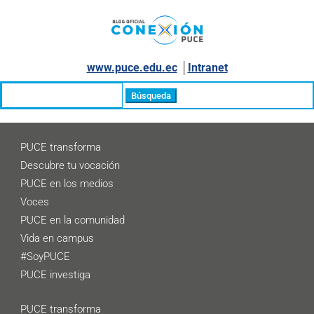
www.puce.edu.ec
│
Intranet
Buscar:
PUCE transforma
Descubre tu vocación
PUCE en los medios
Voces
PUCE en la comunidad
Vida en campus
#SoyPUCE
PUCE investiga
PUCE transforma