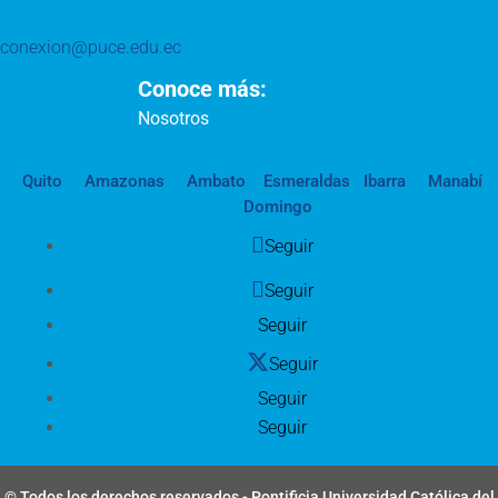
conexion@puce.edu.ec
Conoce más:
Nosotros
Quito
Amazonas
Ambato
Esmeraldas
Ibarra
Manabí
Domingo
Seguir
Seguir
Seguir
Seguir
Seguir
Seguir
© Todos los derechos reservados - Pontificia Universidad Católica del