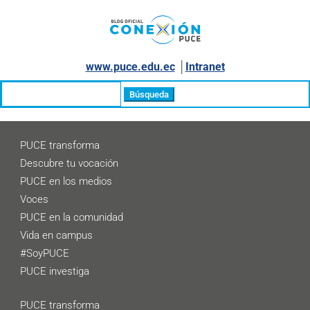
www.puce.edu.ec
│
Intranet
Buscar:
PUCE transforma
Descubre tu vocación
PUCE en los medios
Voces
PUCE en la comunidad
Vida en campus
#SoyPUCE
PUCE investiga
PUCE transforma