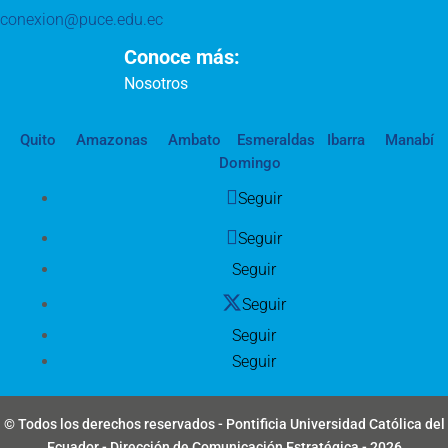
conexion@puce.edu.ec
Conoce más:
Nosotros
Quito
Amazonas
Ambato
Esmeraldas
Ibarra
Manabí
Domingo
Seguir
Seguir
Seguir
Seguir
Seguir
Seguir
© Todos los derechos reservados - Pontificia Universidad Católica del
Ecuador - Dirección de Comunicación Estratégica - 2026