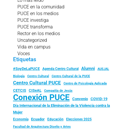
Lo más leído
PUCE en la comunidad
PUCE en los medios
PUCE investiga
PUCE transforma
Rector en los medios
Uncategorized
Vida en campus
Voces
Etiquetas
Alumni
#SoyDeLaPUCE
Agenda Centro Cultural
AUSJAL
Biología
Centro Cultural
Centro Cultural de la PUCE
Centro Cultural PUCE
Centro de Psicología Aplicada
CISeAL
CETCIS
Compañía de Jesús
Conexión PUCE
Convenio
COVID-19
Día Internacional de la Eliminación de la Violencia contra la
Mujer
Ecuador
Economía
Educación
Elecciones 2025
Facultad de Arquitectura Diseño y Artes