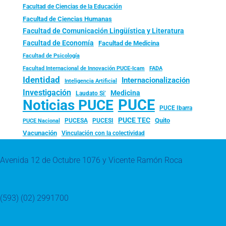
Facultad de Ciencias de la Educación
Facultad de Ciencias Humanas
Facultad de Comunicación Lingüística y Literatura
Facultad de Economía
Facultad de Medicina
Facultad de Psicología
FADA
Facultad Internacional de Innovación PUCE-Icam
Identidad
Internacionalización
Inteligencia Artificial
Investigación
Medicina
Laudato Si’
PUCE
Noticias PUCE
PUCE Ibarra
PUCE TEC
Quito
PUCESA
PUCESI
PUCE Nacional
Vacunación
Vinculación con la colectividad
Avenida 12 de Octubre 1076 y Vicente Ramón Roca
(593) (02) 2991700