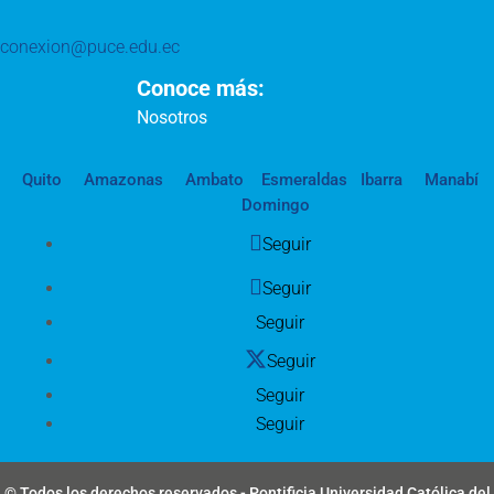
conexion@puce.edu.ec
Conoce más:
Nosotros
Quito
Amazonas
Ambato
Esmeraldas
Ibarra
Manabí
Domingo
Seguir
Seguir
Seguir
Seguir
Seguir
Seguir
© Todos los derechos reservados - Pontificia Universidad Católica del