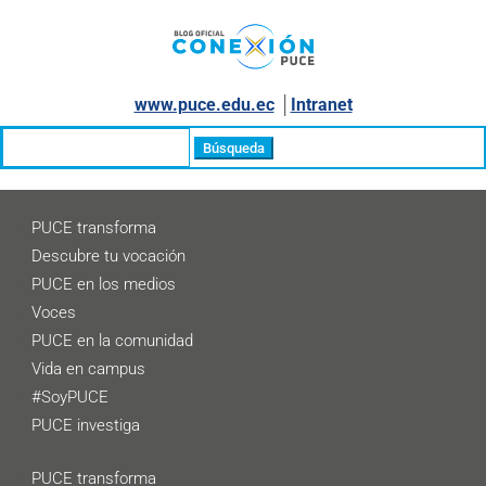
www.puce.edu.ec
│
Intranet
Buscar:
PUCE transforma
Descubre tu vocación
PUCE en los medios
Voces
PUCE en la comunidad
Vida en campus
#SoyPUCE
PUCE investiga
PUCE transforma