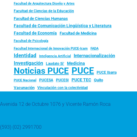
Facultad de Arquitectura Diseño y Artes
Facultad de Ciencias de la Educación
Facultad de Ciencias Humanas
Facultad de Comunicación Lingüística y Literatura
Facultad de Economía
Facultad de Medicina
Facultad de Psicología
FADA
Facultad Internacional de Innovación PUCE-Icam
Identidad
Internacionalización
Inteligencia Artificial
Investigación
Medicina
Laudato Si’
PUCE
Noticias PUCE
PUCE Ibarra
PUCE TEC
Quito
PUCESA
PUCESI
PUCE Nacional
Vacunación
Vinculación con la colectividad
Avenida 12 de Octubre 1076 y Vicente Ramón Roca
(593) (02) 2991700