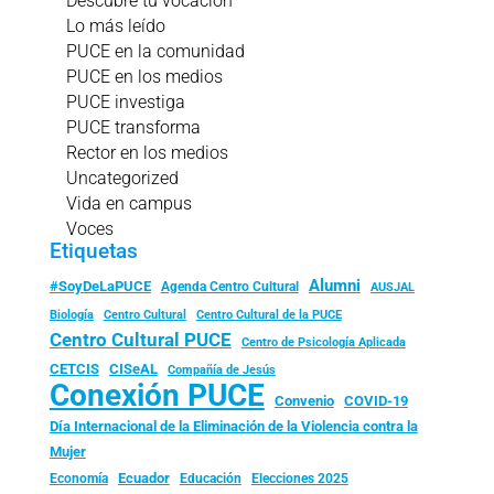
Descubre tu vocación
Lo más leído
PUCE en la comunidad
PUCE en los medios
PUCE investiga
PUCE transforma
Rector en los medios
Uncategorized
Vida en campus
Voces
Etiquetas
Alumni
#SoyDeLaPUCE
Agenda Centro Cultural
AUSJAL
Biología
Centro Cultural
Centro Cultural de la PUCE
Centro Cultural PUCE
Centro de Psicología Aplicada
CISeAL
CETCIS
Compañía de Jesús
Conexión PUCE
Convenio
COVID-19
Día Internacional de la Eliminación de la Violencia contra la
Mujer
Ecuador
Economía
Educación
Elecciones 2025