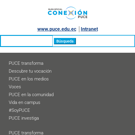
www.puce.edu.ec
│
Intranet
Buscar:
PUCE transforma
Descubre tu vocación
PUCE en los medios
Voces
PUCE en la comunidad
Vida en campus
#SoyPUCE
PUCE investiga
PUCE transforma