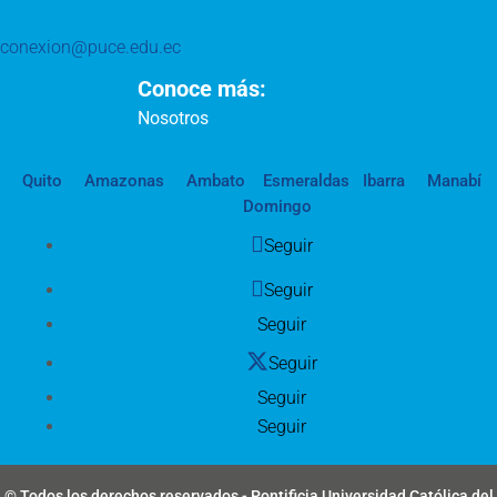
conexion@puce.edu.ec
Conoce más:
Nosotros
Quito
Amazonas
Ambato
Esmeraldas
Ibarra
Manabí
Domingo
Seguir
Seguir
Seguir
Seguir
Seguir
Seguir
© Todos los derechos reservados - Pontificia Universidad Católica del