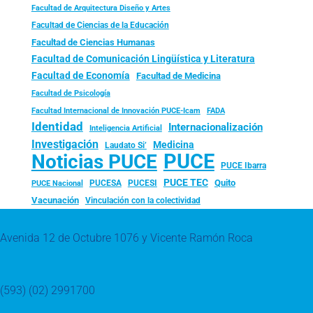
Facultad de Arquitectura Diseño y Artes
Facultad de Ciencias de la Educación
Facultad de Ciencias Humanas
Facultad de Comunicación Lingüística y Literatura
Facultad de Economía
Facultad de Medicina
Facultad de Psicología
FADA
Facultad Internacional de Innovación PUCE-Icam
Identidad
Internacionalización
Inteligencia Artificial
Investigación
Medicina
Laudato Si’
PUCE
Noticias PUCE
PUCE Ibarra
PUCE TEC
Quito
PUCESA
PUCESI
PUCE Nacional
Vacunación
Vinculación con la colectividad
Avenida 12 de Octubre 1076 y Vicente Ramón Roca
(593) (02) 2991700