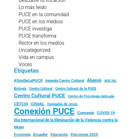
Descubre tu vocación
Lo más leído
PUCE en la comunidad
PUCE en los medios
PUCE investiga
PUCE transforma
Rector en los medios
Uncategorized
Vida en campus
Voces
Etiquetas
Alumni
#SoyDeLaPUCE
Agenda Centro Cultural
AUSJAL
Biología
Centro Cultural
Centro Cultural de la PUCE
Centro Cultural PUCE
Centro de Psicología Aplicada
CISeAL
CETCIS
Compañía de Jesús
Conexión PUCE
Convenio
COVID-19
Día Internacional de la Eliminación de la Violencia contra la
Mujer
Ecuador
Economía
Educación
Elecciones 2025