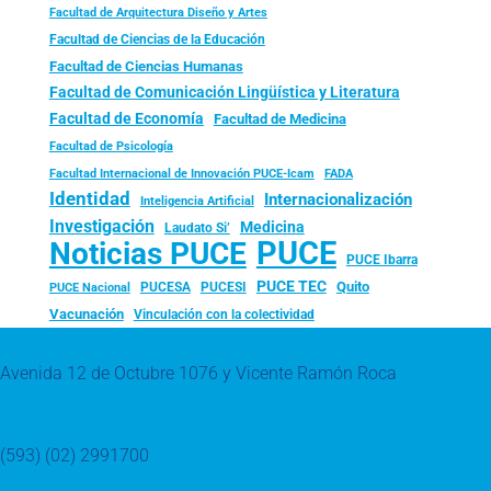
Facultad de Arquitectura Diseño y Artes
Facultad de Ciencias de la Educación
Facultad de Ciencias Humanas
Facultad de Comunicación Lingüística y Literatura
Facultad de Economía
Facultad de Medicina
Facultad de Psicología
FADA
Facultad Internacional de Innovación PUCE-Icam
Identidad
Internacionalización
Inteligencia Artificial
Investigación
Medicina
Laudato Si’
PUCE
Noticias PUCE
PUCE Ibarra
PUCE TEC
Quito
PUCESA
PUCESI
PUCE Nacional
Vacunación
Vinculación con la colectividad
Avenida 12 de Octubre 1076 y Vicente Ramón Roca
(593) (02) 2991700