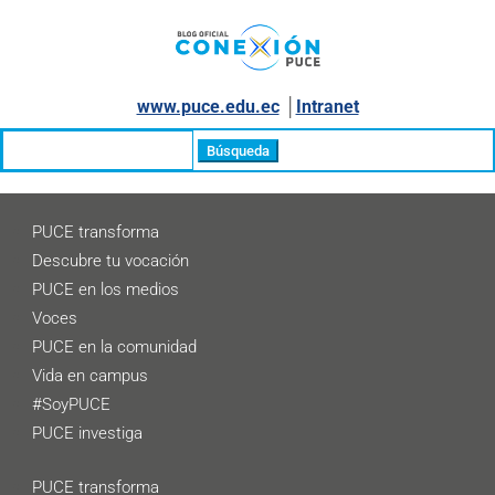
www.puce.edu.ec
│
Intranet
Buscar:
PUCE transforma
Descubre tu vocación
PUCE en los medios
Voces
PUCE en la comunidad
Vida en campus
#SoyPUCE
PUCE investiga
PUCE transforma