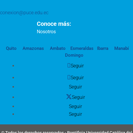
conexion@puce.edu.ec
Conoce más:
Nosotros
Quito
Amazonas
Ambato
Esmeraldas
Ibarra
Manabí
Domingo
Seguir
Seguir
Seguir
Seguir
Seguir
Seguir
© Todos los derechos reservados - Pontificia Universidad Católica del