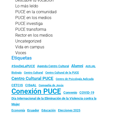
Descubre tu vocación
Lo más leído
PUCE en la comunidad
PUCE en los medios
PUCE investiga
PUCE transforma
Rector en los medios
Uncategorized
Vida en campus
Voces
Etiquetas
Alumni
#SoyDeLaPUCE
Agenda Centro Cultural
AUSJAL
Biología
Centro Cultural
Centro Cultural de la PUCE
Centro Cultural PUCE
Centro de Psicología Aplicada
CISeAL
CETCIS
Compañía de Jesús
Conexión PUCE
Convenio
COVID-19
Día Internacional de la Eliminación de la Violencia contra la
Mujer
Ecuador
Economía
Educación
Elecciones 2025