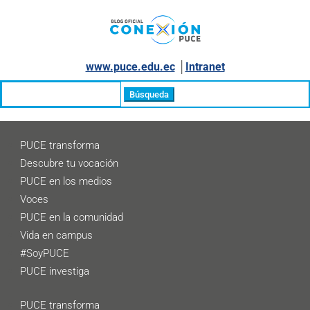
www.puce.edu.ec
│
Intranet
Buscar:
PUCE transforma
Descubre tu vocación
PUCE en los medios
Voces
PUCE en la comunidad
Vida en campus
#SoyPUCE
PUCE investiga
PUCE transforma