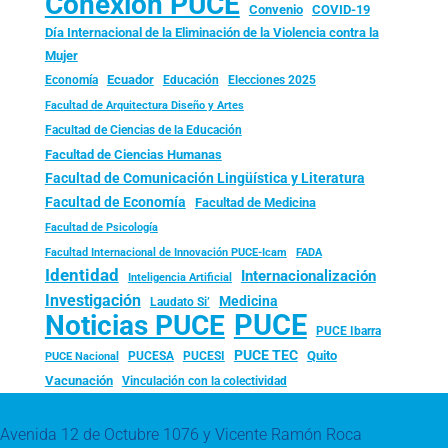
Conexión PUCE
Convenio
COVID-19
Día Internacional de la Eliminación de la Violencia contra la
Mujer
Ecuador
Economía
Educación
Elecciones 2025
Facultad de Arquitectura Diseño y Artes
Facultad de Ciencias de la Educación
Facultad de Ciencias Humanas
Facultad de Comunicación Lingüística y Literatura
Facultad de Economía
Facultad de Medicina
Facultad de Psicología
FADA
Facultad Internacional de Innovación PUCE-Icam
Identidad
Internacionalización
Inteligencia Artificial
Investigación
Medicina
Laudato Si’
PUCE
Noticias PUCE
PUCE Ibarra
PUCE TEC
Quito
PUCESA
PUCESI
PUCE Nacional
Vacunación
Vinculación con la colectividad
Avenida 12 de Octubre 1076 y Vicente Ramón Roca