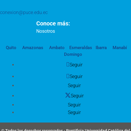
conexion@puce.edu.ec
Conoce más:
Nosotros
Quito
Amazonas
Ambato
Esmeraldas
Ibarra
Manabí
Domingo
Seguir
Seguir
Seguir
Seguir
Seguir
Seguir
© Todos los derechos reservados - Pontificia Universidad Católica del