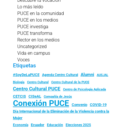
Descubre tu vocación
Lo más leído
PUCE en la comunidad
PUCE en los medios
PUCE investiga
PUCE transforma
Rector en los medios
Uncategorized
Vida en campus
Voces
Etiquetas
Alumni
#SoyDeLaPUCE
Agenda Centro Cultural
AUSJAL
Biología
Centro Cultural
Centro Cultural de la PUCE
Centro Cultural PUCE
Centro de Psicología Aplicada
CISeAL
CETCIS
Compañía de Jesús
Conexión PUCE
Convenio
COVID-19
Día Internacional de la Eliminación de la Violencia contra la
Mujer
Ecuador
Economía
Educación
Elecciones 2025