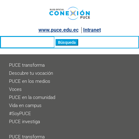
www.puce.edu.ec
│
Intranet
Buscar:
PUCE transforma
Descubre tu vocación
PUCE en los medios
Voces
PUCE en la comunidad
Vida en campus
#SoyPUCE
PUCE investiga
PUCE transforma