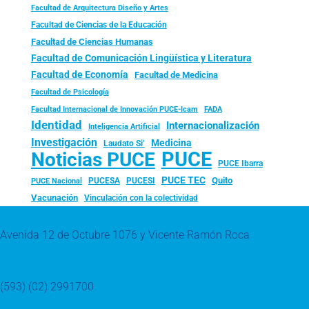
Facultad de Arquitectura Diseño y Artes
Facultad de Ciencias de la Educación
Facultad de Ciencias Humanas
Facultad de Comunicación Lingüística y Literatura
Facultad de Economía
Facultad de Medicina
Facultad de Psicología
FADA
Facultad Internacional de Innovación PUCE-Icam
Identidad
Internacionalización
Inteligencia Artificial
Investigación
Medicina
Laudato Si’
PUCE
Noticias PUCE
PUCE Ibarra
PUCE TEC
Quito
PUCESA
PUCESI
PUCE Nacional
Vacunación
Vinculación con la colectividad
Avenida 12 de Octubre 1076 y Vicente Ramón Roca
(593) (02) 2991700