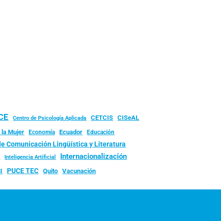
UCE
CISeAL
CETCIS
Centro de Psicología Aplicada
 la Mujer
Ecuador
Economía
Educación
de Comunicación Lingüística y Literatura
d
Internacionalización
Inteligencia Artificial
PUCE TEC
Quito
Vacunación
I