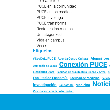
Lo más leído
PUCE en la comunidad
PUCE en los medios
PUCE investiga
PUCE transforma
Rector en los medios
Uncategorized
Vida en campus
Voces
Etiquetas
Alumni
#SoyDeLaPUCE
Agenda Centro Cultural
AUS
Conexión PUCE
Compañía de Jesús
Elecciones 2025
F
Facultad de Arquitectura Diseño y Artes
Facultad de Economía
Facultad de Medicina
Facult
Notic
Investigación
Medicina
Laudato Si’
Vinculación con la colectividad