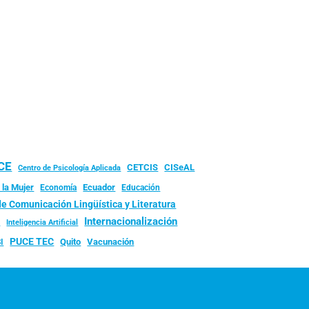
UCE
CISeAL
CETCIS
Centro de Psicología Aplicada
 la Mujer
Ecuador
Economía
Educación
de Comunicación Lingüística y Literatura
d
Internacionalización
Inteligencia Artificial
PUCE TEC
Quito
Vacunación
I