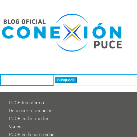
Buscar:
PUCE transforma
Descubre tu vocación
PUCE en los medios
Voces
PUCE en la comunidad