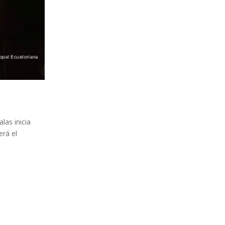
las inicia
erá el