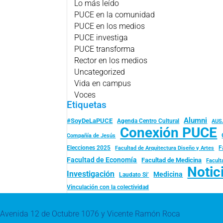
Lo más leído
PUCE en la comunidad
PUCE en los medios
PUCE investiga
PUCE transforma
Rector en los medios
Uncategorized
Vida en campus
Voces
Etiquetas
Alumni
#SoyDeLaPUCE
Agenda Centro Cultural
AUS
Conexión PUCE
Compañía de Jesús
Elecciones 2025
F
Facultad de Arquitectura Diseño y Artes
Facultad de Economía
Facultad de Medicina
Facult
Notic
Investigación
Medicina
Laudato Si’
Vinculación con la colectividad
Avenida 12 de Octubre 1076 y Vicente Ramón Roca