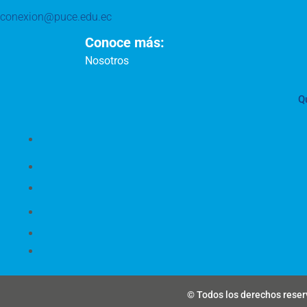
conexion@puce.edu.ec
Conoce más:
Nosotros
Q
© Todos los derechos reserv