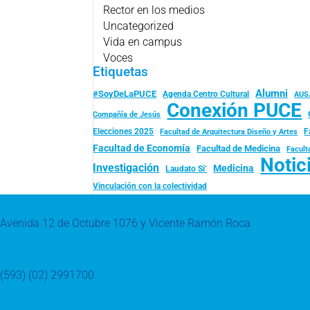
Rector en los medios
Uncategorized
Vida en campus
Voces
Etiquetas
Alumni
#SoyDeLaPUCE
Agenda Centro Cultural
AUS
Conexión PUCE
Compañía de Jesús
Elecciones 2025
F
Facultad de Arquitectura Diseño y Artes
Facultad de Economía
Facultad de Medicina
Facult
Notic
Investigación
Medicina
Laudato Si’
Vinculación con la colectividad
Avenida 12 de Octubre 1076 y Vicente Ramón Roca
(593) (02) 2991700