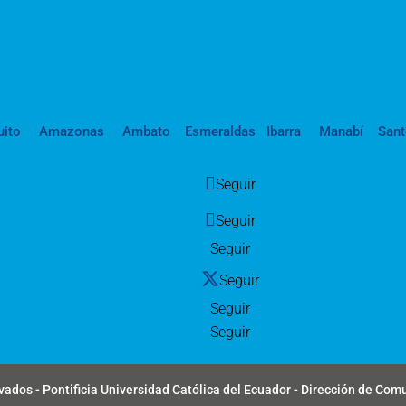
uito
Amazonas
Ambato
Esmeraldas
Ibarra
Manabí
San
Seguir
Seguir
Seguir
Seguir
Seguir
Seguir
ados - Pontificia Universidad Católica del Ecuador - Dirección de Com