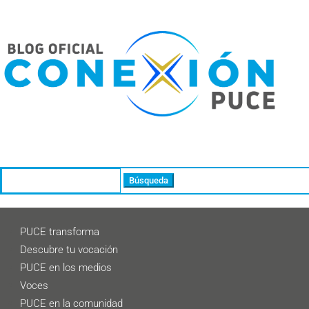
Buscar:
PUCE transforma
Descubre tu vocación
PUCE en los medios
Voces
PUCE en la comunidad