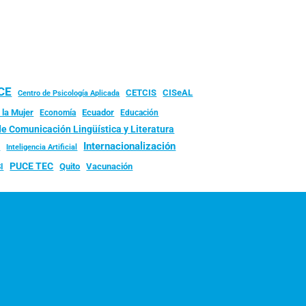
UCE
CISeAL
CETCIS
Centro de Psicología Aplicada
 la Mujer
Ecuador
Economía
Educación
de Comunicación Lingüística y Literatura
d
Internacionalización
Inteligencia Artificial
PUCE TEC
Quito
Vacunación
I