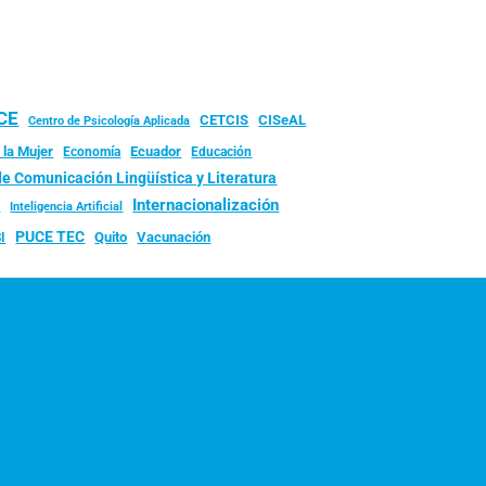
UCE
CISeAL
CETCIS
Centro de Psicología Aplicada
 la Mujer
Ecuador
Economía
Educación
de Comunicación Lingüística y Literatura
d
Internacionalización
Inteligencia Artificial
PUCE TEC
Quito
Vacunación
I