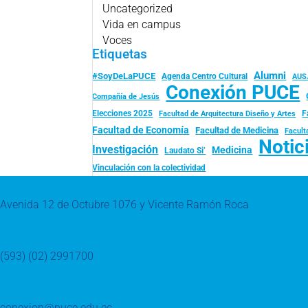
Uncategorized
Vida en campus
Voces
Etiquetas
Alumni
#SoyDeLaPUCE
Agenda Centro Cultural
AUS
Conexión PUCE
Compañía de Jesús
Elecciones 2025
F
Facultad de Arquitectura Diseño y Artes
Facultad de Economía
Facultad de Medicina
Facult
Notic
Investigación
Medicina
Laudato Si’
Vinculación con la colectividad
Avenida 12 de Octubre 1076 y Vicente Ramón Roca
(593) (02) 2991700
conexion@puce.edu.ec