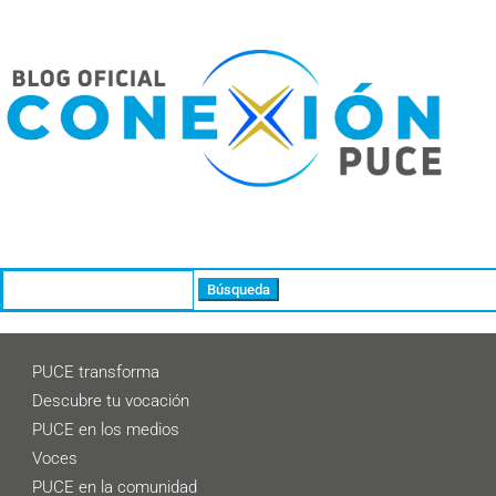
Buscar:
PUCE transforma
Descubre tu vocación
PUCE en los medios
Voces
PUCE en la comunidad