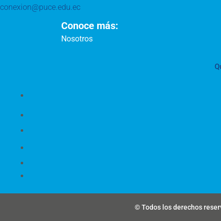
conexion@puce.edu.ec
Conoce más:
Nosotros
Q
© Todos los derechos reserv