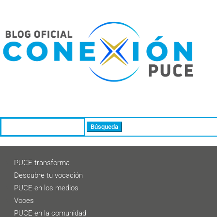
Buscar:
PUCE transforma
Descubre tu vocación
PUCE en los medios
Voces
PUCE en la comunidad