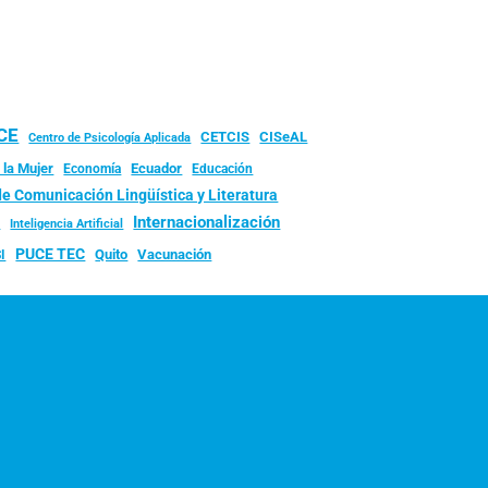
UCE
CISeAL
CETCIS
Centro de Psicología Aplicada
 la Mujer
Ecuador
Economía
Educación
de Comunicación Lingüística y Literatura
d
Internacionalización
Inteligencia Artificial
PUCE TEC
Quito
Vacunación
I