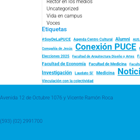
Rector en los medios
Uncategorized
Vida en campus
Voces
Etiquetas
Alumni
#SoyDeLaPUCE
Agenda Centro Cultural
AUS
Conexión PUCE
Compañía de Jesús
Elecciones 2025
F
Facultad de Arquitectura Diseño y Artes
Facultad de Economía
Facultad de Medicina
Facult
Notic
Investigación
Medicina
Laudato Si’
Vinculación con la colectividad
Avenida 12 de Octubre 1076 y Vicente Ramón Roca
(593) (02) 2991700