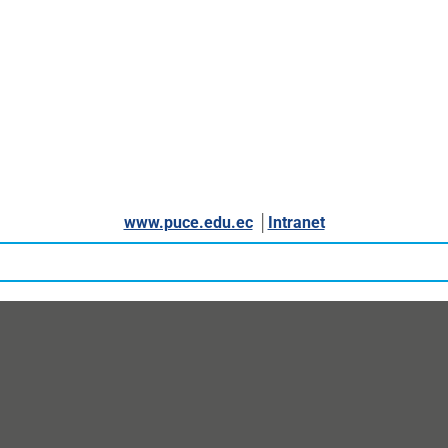
www.puce.edu.ec
│
Intranet