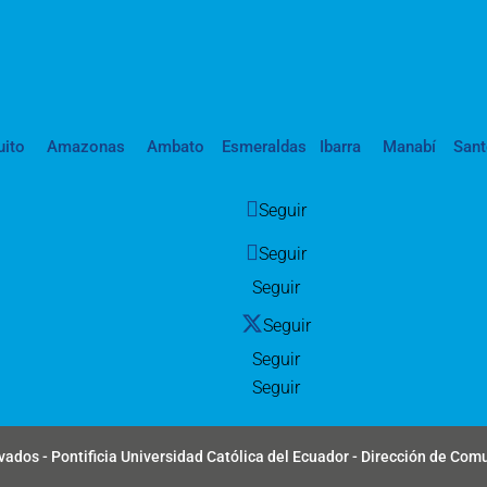
uito
Amazonas
Ambato
Esmeraldas
Ibarra
Manabí
San
Seguir
Seguir
Seguir
Seguir
Seguir
Seguir
ados - Pontificia Universidad Católica del Ecuador - Dirección de Com