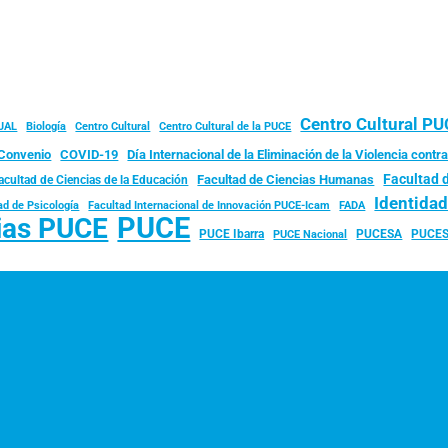
Centro Cultural P
JAL
Biología
Centro Cultural
Centro Cultural de la PUCE
Convenio
COVID-19
Día Internacional de la Eliminación de la Violencia contra
Facultad 
Facultad de Ciencias Humanas
acultad de Ciencias de la Educación
Identida
ad de Psicología
FADA
Facultad Internacional de Innovación PUCE-Icam
PUCE
ias PUCE
PUCE Ibarra
PUCESA
PUCES
PUCE Nacional