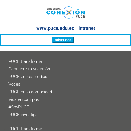
www.puce.edu.ec
│
Intranet
Buscar:
PUCE transforma
Descubre tu vocación
PUCE en los medios
Voces
PUCE en la comunidad
Vida en campus
#SoyPUCE
PUCE investiga
PUCE transforma