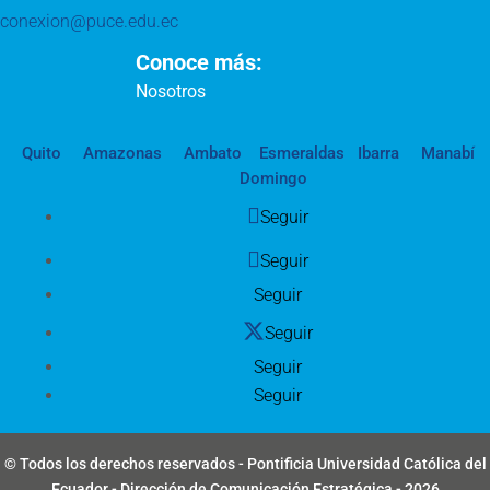
conexion@puce.edu.ec
Conoce más:
Nosotros
Quito
Amazonas
Ambato
Esmeraldas
Ibarra
Manabí
Domingo
Seguir
Seguir
Seguir
Seguir
Seguir
Seguir
© Todos los derechos reservados - Pontificia Universidad Católica del
Ecuador - Dirección de Comunicación Estratégica - 2026