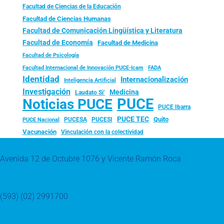
Facultad de Ciencias de la Educación
Facultad de Ciencias Humanas
Facultad de Comunicación Lingüística y Literatura
Facultad de Economía
Facultad de Medicina
Facultad de Psicología
FADA
Facultad Internacional de Innovación PUCE-Icam
Identidad
Internacionalización
Inteligencia Artificial
Investigación
Medicina
Laudato Si’
PUCE
Noticias PUCE
PUCE Ibarra
PUCE TEC
Quito
PUCESA
PUCESI
PUCE Nacional
Vacunación
Vinculación con la colectividad
Avenida 12 de Octubre 1076 y Vicente Ramón Roca
(593) (02) 2991700