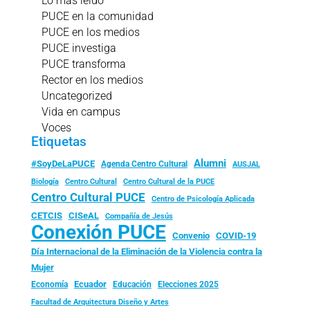
Lo más leído
PUCE en la comunidad
PUCE en los medios
PUCE investiga
PUCE transforma
Rector en los medios
Uncategorized
Vida en campus
Voces
Etiquetas
Alumni
#SoyDeLaPUCE
Agenda Centro Cultural
AUSJAL
Biología
Centro Cultural
Centro Cultural de la PUCE
Centro Cultural PUCE
Centro de Psicología Aplicada
CISeAL
CETCIS
Compañía de Jesús
Conexión PUCE
Convenio
COVID-19
Día Internacional de la Eliminación de la Violencia contra la
Mujer
Ecuador
Economía
Educación
Elecciones 2025
Facultad de Arquitectura Diseño y Artes