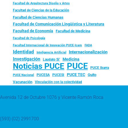
Facultad de Arquitectura Diseño y Artes
Facultad de Ciencias de la Educación
Facultad de Ciencias Humanas
Facultad de Comunicación Lingüística y Literatura
Facultad de Economía
Facultad de Medicina
Facultad de Psicología
FADA
Facultad Internacional de Innovación PUCE-Icam
Identidad
Internacionalización
Inteligencia Artificial
Investigación
Medicina
Laudato Si’
PUCE
Noticias PUCE
PUCE Ibarra
PUCE TEC
Quito
PUCESA
PUCESI
PUCE Nacional
Vacunación
Vinculación con la colectividad
Avenida 12 de Octubre 1076 y Vicente Ramón Roca
(593) (02) 2991700