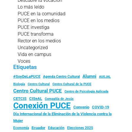
Descubre tu vocación
Lo más leído
PUCE en la comunidad
PUCE en los medios
PUCE investiga
PUCE transforma
Rector en los medios
Uncategorized
Vida en campus
Voces
Etiquetas
Alumni
#SoyDeLaPUCE
Agenda Centro Cultural
AUSJAL
Biología
Centro Cultural
Centro Cultural de la PUCE
Centro Cultural PUCE
Centro de Psicología Aplicada
CISeAL
CETCIS
Compañía de Jesús
Conexión PUCE
Convenio
COVID-19
Día Internacional de la Eliminación de la Violencia contra la
Mujer
Ecuador
Economía
Educación
Elecciones 2025