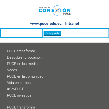
www.puce.edu.ec
│
Intranet
Buscar:
PUCE transforma
Descubre tu vocación
PUCE en los medios
Voces
PUCE en la comunidad
Vida en campus
#SoyPUCE
PUCE investiga
PUCE transforma