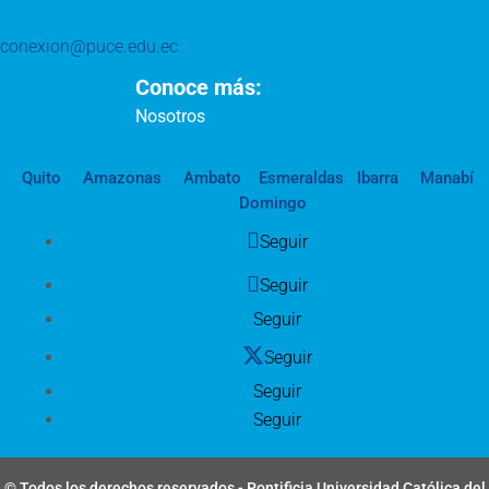
conexion@puce.edu.ec
Conoce más:
Nosotros
Quito
Amazonas
Ambato
Esmeraldas
Ibarra
Manabí
Domingo
Seguir
Seguir
Seguir
Seguir
Seguir
Seguir
© Todos los derechos reservados - Pontificia Universidad Católica del