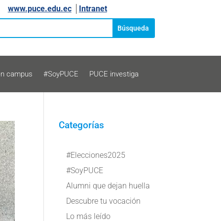
www.puce.edu.ec
│
Intranet
en campus
#SoyPUCE
PUCE investiga
Categorías
#Elecciones2025
#SoyPUCE
Alumni que dejan huella
Descubre tu vocación
Lo más leído