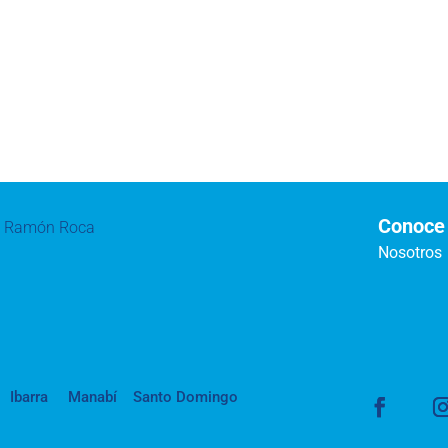
Conoce
te Ramón Roca
Nosotros
Ibarra
Manabí
Santo Domingo