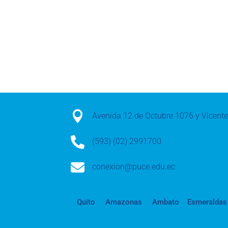

Avenida 12 de Octubre 1076 y Vicen

(593) (02) 2991700

conexion@puce.edu.ec
Quito
Amazonas
Ambato
Esmeraldas