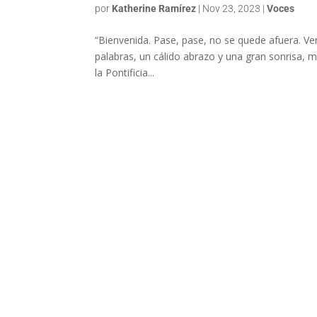
por
Katherine Ramírez
|
Nov 23, 2023
|
Voces
“Bienvenida. Pase, pase, no se quede afuera. Ve
palabras, un cálido abrazo y una gran sonrisa, me
la Pontificia...