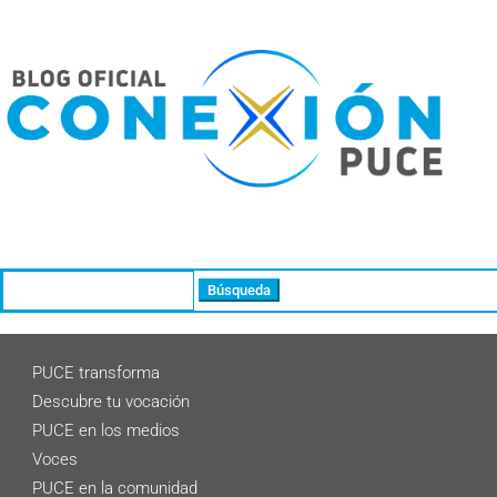
Buscar:
PUCE transforma
Descubre tu vocación
PUCE en los medios
Voces
PUCE en la comunidad