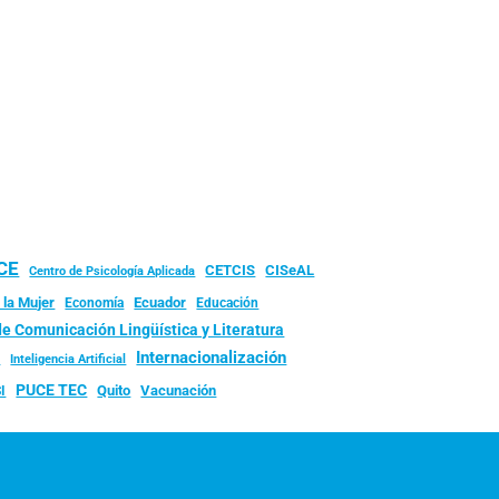
UCE
CISeAL
CETCIS
Centro de Psicología Aplicada
 la Mujer
Ecuador
Economía
Educación
de Comunicación Lingüística y Literatura
d
Internacionalización
Inteligencia Artificial
PUCE TEC
Quito
Vacunación
I