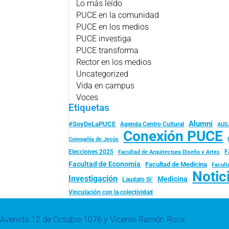
Lo más leído
PUCE en la comunidad
PUCE en los medios
PUCE investiga
PUCE transforma
Rector en los medios
Uncategorized
Vida en campus
Voces
Etiquetas
Alumni
#SoyDeLaPUCE
Agenda Centro Cultural
AUS
Conexión PUCE
Compañía de Jesús
Elecciones 2025
F
Facultad de Arquitectura Diseño y Artes
Facultad de Economía
Facultad de Medicina
Facult
Notic
Investigación
Medicina
Laudato Si’
Vinculación con la colectividad
Avenida 12 de Octubre 1076 y Vicente Ramón Roca