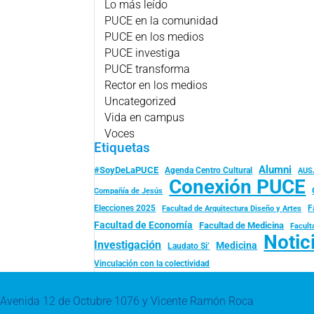
Lo más leído
PUCE en la comunidad
PUCE en los medios
PUCE investiga
PUCE transforma
Rector en los medios
Uncategorized
Vida en campus
Voces
Etiquetas
Alumni
#SoyDeLaPUCE
Agenda Centro Cultural
AUS
Conexión PUCE
Compañía de Jesús
Elecciones 2025
F
Facultad de Arquitectura Diseño y Artes
Facultad de Economía
Facultad de Medicina
Facult
Notic
Investigación
Medicina
Laudato Si’
Vinculación con la colectividad
Avenida 12 de Octubre 1076 y Vicente Ramón Roca