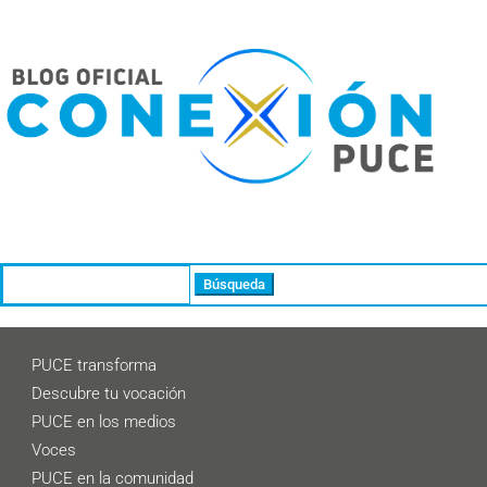
Buscar:
PUCE transforma
Descubre tu vocación
PUCE en los medios
Voces
PUCE en la comunidad