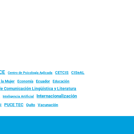
UCE
CISeAL
CETCIS
Centro de Psicología Aplicada
 la Mujer
Ecuador
Economía
Educación
de Comunicación Lingüística y Literatura
d
Internacionalización
Inteligencia Artificial
PUCE TEC
Quito
Vacunación
I