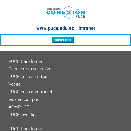
www.puce.edu.ec
│
Intranet
Buscar:
PUCE transforma
Descubre tu vocación
PUCE en los medios
Voces
PUCE en la comunidad
Vida en campus
#SoyPUCE
PUCE investiga
PUCE transforma