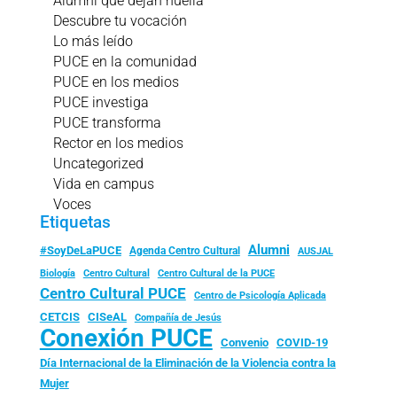
Alumni que dejan huella
Descubre tu vocación
Lo más leído
PUCE en la comunidad
PUCE en los medios
PUCE investiga
PUCE transforma
Rector en los medios
Uncategorized
Vida en campus
Voces
Etiquetas
Alumni
#SoyDeLaPUCE
Agenda Centro Cultural
AUSJAL
Biología
Centro Cultural
Centro Cultural de la PUCE
Centro Cultural PUCE
Centro de Psicología Aplicada
CISeAL
CETCIS
Compañía de Jesús
Conexión PUCE
Convenio
COVID-19
Día Internacional de la Eliminación de la Violencia contra la
Mujer