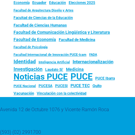
Ecuador
Economía
Educación
Elecciones 2025
Facultad de Arquitectura Diseño y Artes
Facultad de Ciencias de la Educación
Facultad de Ciencias Humanas
Facultad de Comunicación Lingüística y Literatura
Facultad de Economía
Facultad de Medicina
Facultad de Psicología
FADA
Facultad Internacional de Innovación PUCE-Icam
Identidad
Internacionalización
Inteligencia Artificial
Investigación
Medicina
Laudato Si’
PUCE
Noticias PUCE
PUCE Ibarra
PUCE TEC
Quito
PUCESA
PUCESI
PUCE Nacional
Vacunación
Vinculación con la colectividad
Avenida 12 de Octubre 1076 y Vicente Ramón Roca
(593) (02) 2991700