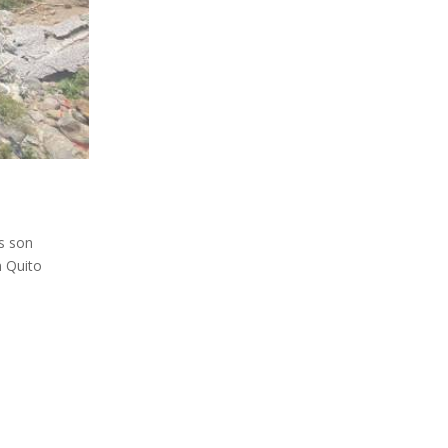
os son
n Quito