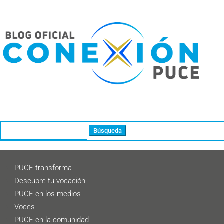
Buscar:
PUCE transforma
Descubre tu vocación
PUCE en los medios
Voces
PUCE en la comunidad