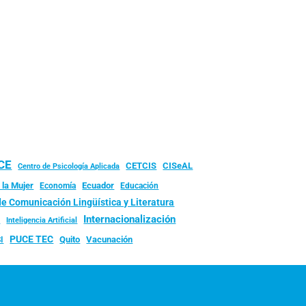
UCE
CISeAL
CETCIS
Centro de Psicología Aplicada
 la Mujer
Ecuador
Economía
Educación
de Comunicación Lingüística y Literatura
d
Internacionalización
Inteligencia Artificial
PUCE TEC
Quito
Vacunación
I