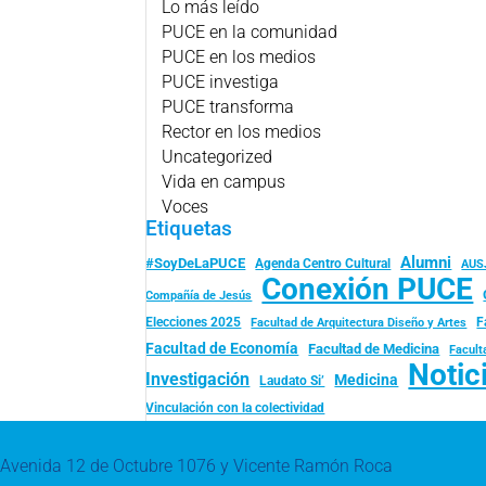
Lo más leído
PUCE en la comunidad
PUCE en los medios
PUCE investiga
PUCE transforma
Rector en los medios
Uncategorized
Vida en campus
Voces
Etiquetas
Alumni
#SoyDeLaPUCE
Agenda Centro Cultural
AUS
Conexión PUCE
Compañía de Jesús
Elecciones 2025
F
Facultad de Arquitectura Diseño y Artes
Facultad de Economía
Facultad de Medicina
Facult
Notic
Investigación
Medicina
Laudato Si’
Vinculación con la colectividad
Avenida 12 de Octubre 1076 y Vicente Ramón Roca