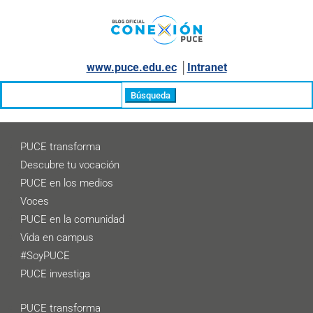
www.puce.edu.ec
│
Intranet
Buscar:
PUCE transforma
Descubre tu vocación
PUCE en los medios
Voces
PUCE en la comunidad
Vida en campus
#SoyPUCE
PUCE investiga
PUCE transforma