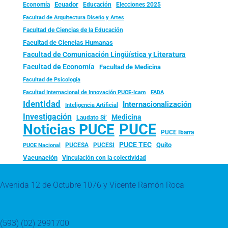
Ecuador
Economía
Educación
Elecciones 2025
Facultad de Arquitectura Diseño y Artes
Facultad de Ciencias de la Educación
Facultad de Ciencias Humanas
Facultad de Comunicación Lingüística y Literatura
Facultad de Economía
Facultad de Medicina
Facultad de Psicología
FADA
Facultad Internacional de Innovación PUCE-Icam
Identidad
Internacionalización
Inteligencia Artificial
Investigación
Medicina
Laudato Si’
PUCE
Noticias PUCE
PUCE Ibarra
PUCE TEC
Quito
PUCESA
PUCESI
PUCE Nacional
Vacunación
Vinculación con la colectividad
Avenida 12 de Octubre 1076 y Vicente Ramón Roca
(593) (02) 2991700