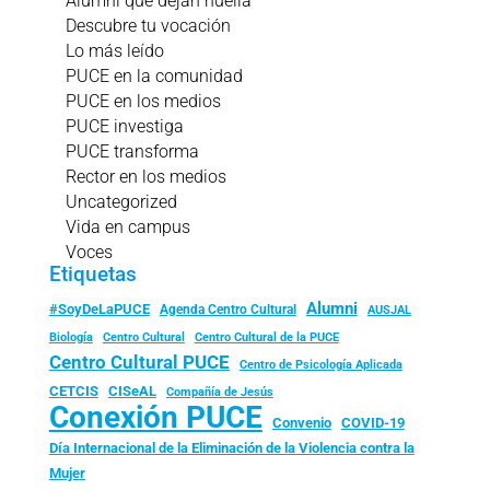
Alumni que dejan huella
Descubre tu vocación
Lo más leído
PUCE en la comunidad
PUCE en los medios
PUCE investiga
PUCE transforma
Rector en los medios
Uncategorized
Vida en campus
Voces
Etiquetas
Alumni
#SoyDeLaPUCE
Agenda Centro Cultural
AUSJAL
Biología
Centro Cultural
Centro Cultural de la PUCE
Centro Cultural PUCE
Centro de Psicología Aplicada
CISeAL
CETCIS
Compañía de Jesús
Conexión PUCE
Convenio
COVID-19
Día Internacional de la Eliminación de la Violencia contra la
Mujer