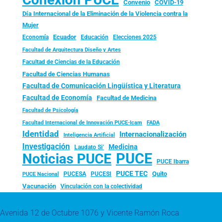
Convenio
COVID-19
Día Internacional de la Eliminación de la Violencia contra la
Mujer
Ecuador
Economía
Educación
Elecciones 2025
Facultad de Arquitectura Diseño y Artes
Facultad de Ciencias de la Educación
Facultad de Ciencias Humanas
Facultad de Comunicación Lingüística y Literatura
Facultad de Economía
Facultad de Medicina
Facultad de Psicología
FADA
Facultad Internacional de Innovación PUCE-Icam
Identidad
Internacionalización
Inteligencia Artificial
Investigación
Medicina
Laudato Si’
PUCE
Noticias PUCE
PUCE Ibarra
PUCE TEC
Quito
PUCESA
PUCESI
PUCE Nacional
Vacunación
Vinculación con la colectividad
Avenida 12 de Octubre 1076 y Vicente Ramón Roca