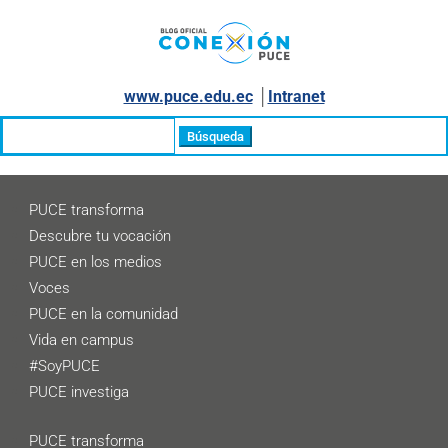
www.puce.edu.ec
│
Intranet
Buscar:
PUCE transforma
Descubre tu vocación
PUCE en los medios
Voces
PUCE en la comunidad
Vida en campus
#SoyPUCE
PUCE investiga
PUCE transforma