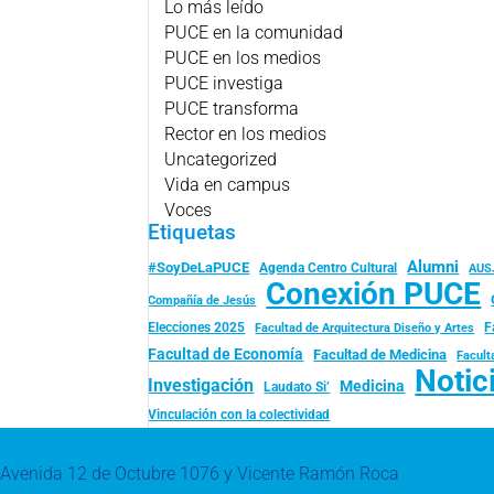
Lo más leído
PUCE en la comunidad
PUCE en los medios
PUCE investiga
PUCE transforma
Rector en los medios
Uncategorized
Vida en campus
Voces
Etiquetas
Alumni
#SoyDeLaPUCE
Agenda Centro Cultural
AUS
Conexión PUCE
Compañía de Jesús
Elecciones 2025
F
Facultad de Arquitectura Diseño y Artes
Facultad de Economía
Facultad de Medicina
Facult
Notic
Investigación
Medicina
Laudato Si’
Vinculación con la colectividad
Avenida 12 de Octubre 1076 y Vicente Ramón Roca