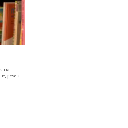
gún un
que, pese al