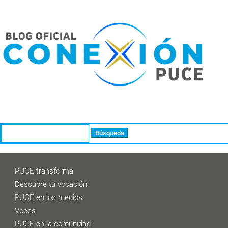
Buscar:
PUCE transforma
Descubre tu vocación
PUCE en los medios
Voces
PUCE en la comunidad