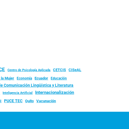
UCE
CISeAL
CETCIS
Centro de Psicología Aplicada
 la Mujer
Ecuador
Economía
Educación
de Comunicación Lingüística y Literatura
d
Internacionalización
Inteligencia Artificial
PUCE TEC
Quito
Vacunación
I