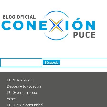
Buscar:
PUCE transforma
Descubre tu vocación
PUCE en los medios
Voces
PUCE en la comunidad