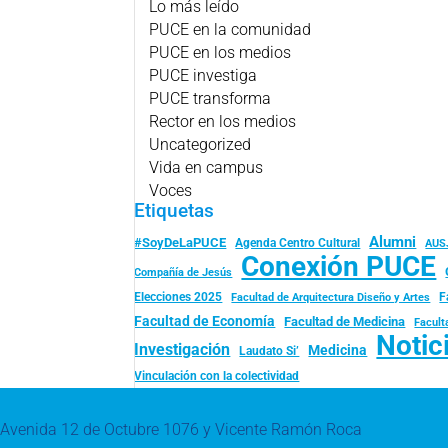
Lo más leído
PUCE en la comunidad
PUCE en los medios
PUCE investiga
PUCE transforma
Rector en los medios
Uncategorized
Vida en campus
Voces
Etiquetas
Alumni
#SoyDeLaPUCE
Agenda Centro Cultural
AUS
Conexión PUCE
Compañía de Jesús
Elecciones 2025
F
Facultad de Arquitectura Diseño y Artes
Facultad de Economía
Facultad de Medicina
Facult
Notic
Investigación
Medicina
Laudato Si’
Vinculación con la colectividad
Avenida 12 de Octubre 1076 y Vicente Ramón Roca