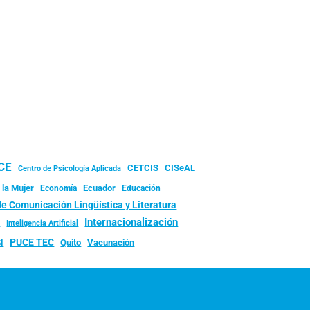
UCE
CISeAL
CETCIS
Centro de Psicología Aplicada
 la Mujer
Ecuador
Economía
Educación
de Comunicación Lingüística y Literatura
d
Internacionalización
Inteligencia Artificial
PUCE TEC
Quito
Vacunación
I