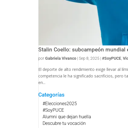
Stalin Coello: subcampeón mundial 
por
Gabriela Vivanco
|
Sep 8, 2025
|
#SoyPUCE
,
Vi
El deporte de alto rendimiento exige llevar al lí
competencia le ha significado sacrificios, pero t
en...
Categorías
#Elecciones2025
#SoyPUCE
Alumni que dejan huella
Descubre tu vocación