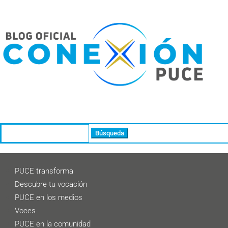
Buscar:
PUCE transforma
Descubre tu vocación
PUCE en los medios
Voces
PUCE en la comunidad