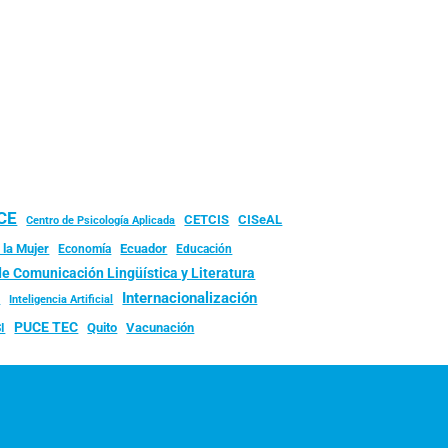
UCE
CISeAL
CETCIS
Centro de Psicología Aplicada
 la Mujer
Ecuador
Economía
Educación
de Comunicación Lingüística y Literatura
d
Internacionalización
Inteligencia Artificial
PUCE TEC
Quito
Vacunación
I