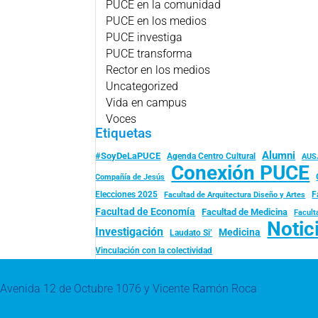
PUCE en la comunidad
PUCE en los medios
PUCE investiga
PUCE transforma
Rector en los medios
Uncategorized
Vida en campus
Voces
Etiquetas
Alumni
#SoyDeLaPUCE
Agenda Centro Cultural
AUS
Conexión PUCE
Compañía de Jesús
Elecciones 2025
F
Facultad de Arquitectura Diseño y Artes
Facultad de Economía
Facultad de Medicina
Facult
Notic
Investigación
Medicina
Laudato Si’
Vinculación con la colectividad
Avenida 12 de Octubre 1076 y Vicente Ramón Roca