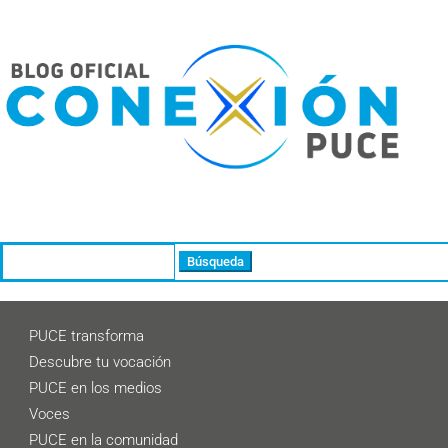
Buscar:
PUCE transforma
Descubre tu vocación
PUCE en los medios
Voces
PUCE en la comunidad