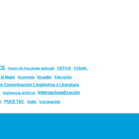
UCE
CISeAL
CETCIS
Centro de Psicología Aplicada
 la Mujer
Ecuador
Economía
Educación
de Comunicación Lingüística y Literatura
d
Internacionalización
Inteligencia Artificial
PUCE TEC
Quito
Vacunación
I