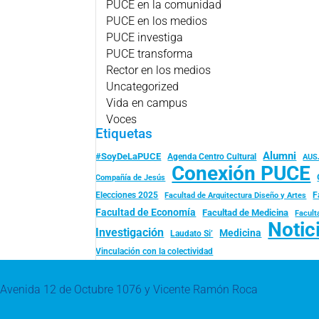
PUCE en la comunidad
PUCE en los medios
PUCE investiga
PUCE transforma
Rector en los medios
Uncategorized
Vida en campus
Voces
Etiquetas
Alumni
#SoyDeLaPUCE
Agenda Centro Cultural
AUS
Conexión PUCE
Compañía de Jesús
Elecciones 2025
F
Facultad de Arquitectura Diseño y Artes
Facultad de Economía
Facultad de Medicina
Facult
Notic
Investigación
Medicina
Laudato Si’
Vinculación con la colectividad
Avenida 12 de Octubre 1076 y Vicente Ramón Roca