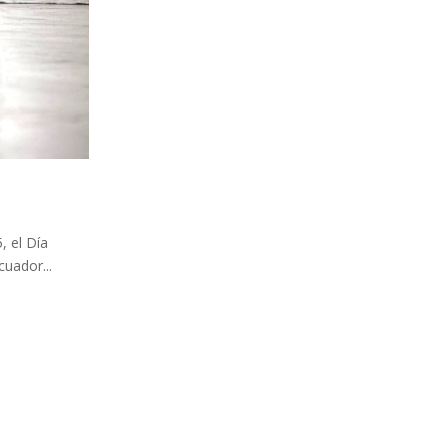
, el Día
cuador...