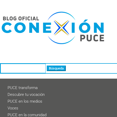
Buscar:
PUCE transforma
Descubre tu vocación
PUCE en los medios
Voces
PUCE en la comunidad