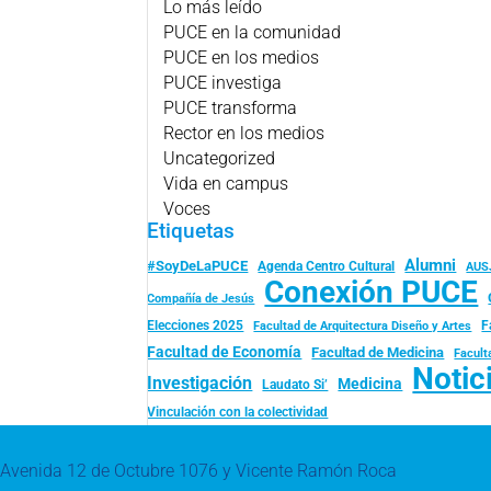
Lo más leído
PUCE en la comunidad
PUCE en los medios
PUCE investiga
PUCE transforma
Rector en los medios
Uncategorized
Vida en campus
Voces
Etiquetas
Alumni
#SoyDeLaPUCE
Agenda Centro Cultural
AUS
Conexión PUCE
Compañía de Jesús
Elecciones 2025
F
Facultad de Arquitectura Diseño y Artes
Facultad de Economía
Facultad de Medicina
Facult
Notic
Investigación
Medicina
Laudato Si’
Vinculación con la colectividad
Avenida 12 de Octubre 1076 y Vicente Ramón Roca