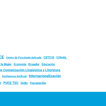
UCE
CISeAL
CETCIS
Centro de Psicología Aplicada
 la Mujer
Ecuador
Economía
Educación
de Comunicación Lingüística y Literatura
d
Internacionalización
Inteligencia Artificial
PUCE TEC
Quito
Vacunación
I