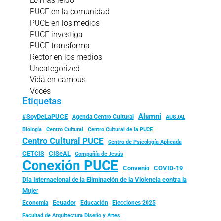
Lo más leído
PUCE en la comunidad
PUCE en los medios
PUCE investiga
PUCE transforma
Rector en los medios
Uncategorized
Vida en campus
Voces
Etiquetas
Alumni
#SoyDeLaPUCE
Agenda Centro Cultural
AUSJAL
Biología
Centro Cultural
Centro Cultural de la PUCE
Centro Cultural PUCE
Centro de Psicología Aplicada
CISeAL
CETCIS
Compañía de Jesús
Conexión PUCE
Convenio
COVID-19
Día Internacional de la Eliminación de la Violencia contra la
Mujer
Ecuador
Economía
Educación
Elecciones 2025
Facultad de Arquitectura Diseño y Artes