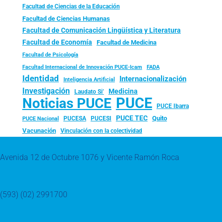
Facultad de Ciencias de la Educación
Facultad de Ciencias Humanas
Facultad de Comunicación Lingüística y Literatura
Facultad de Economía
Facultad de Medicina
Facultad de Psicología
FADA
Facultad Internacional de Innovación PUCE-Icam
Identidad
Internacionalización
Inteligencia Artificial
Investigación
Medicina
Laudato Si’
PUCE
Noticias PUCE
PUCE Ibarra
PUCE TEC
Quito
PUCESA
PUCESI
PUCE Nacional
Vacunación
Vinculación con la colectividad
Avenida 12 de Octubre 1076 y Vicente Ramón Roca
(593) (02) 2991700