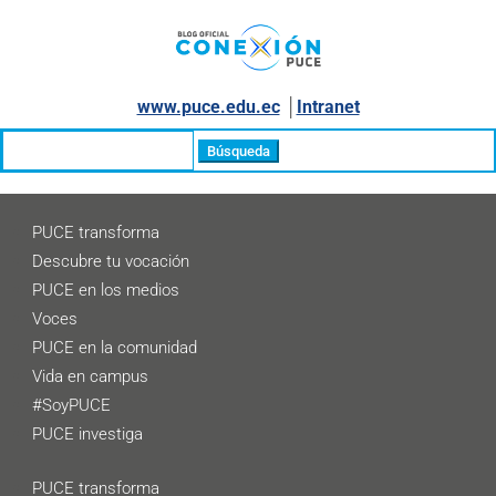
www.puce.edu.ec
│
Intranet
Buscar:
PUCE transforma
Descubre tu vocación
PUCE en los medios
Voces
PUCE en la comunidad
Vida en campus
#SoyPUCE
PUCE investiga
PUCE transforma