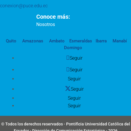
conexion@puce.edu.ec
Conoce más:
Nosotros
Quito
Amazonas
Ambato
Esmeraldas
Ibarra
Manabí
Domingo
Seguir
Seguir
Seguir
Seguir
Seguir
Seguir
© Todos los derechos reservados - Pontificia Universidad Católica del
Ecuador - Dirección de Comunicación Estratégica - 2026